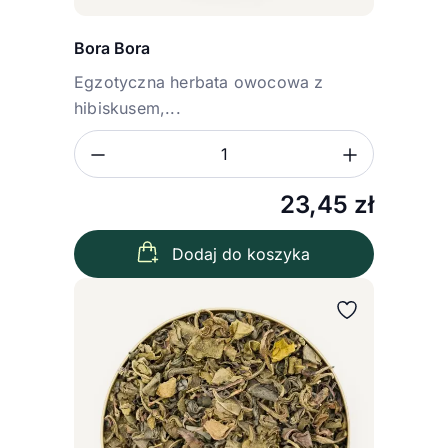
Bora Bora
Egzotyczna herbata owocowa z
hibiskusem,...
Zmniejsz ilość
Zwiększ
Ilość
23,45
zł
Dodaj do koszyka
Wybierz wariant