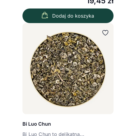
19,45
zł
Dodaj do koszyka
Wybierz wariant
Bi Luo Chun
Bi Luo Chun to delikatna...