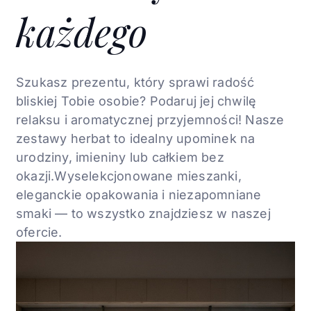
każdego
Szukasz prezentu, który sprawi radość
bliskiej Tobie osobie? Podaruj jej chwilę
relaksu i aromatycznej
przyjemności! Nasze
zestawy herbat to idealny
upominek na
urodziny, imieniny lub całkiem bez
okazji.
Wyselekcjonowane mieszanki,
eleganckie
opakowania i niezapomniane
smaki — to wszystko
znajdziesz w naszej
ofercie.