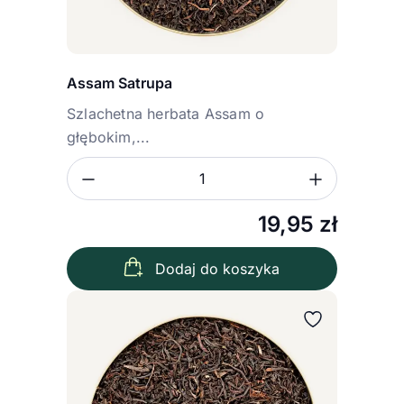
Assam Satrupa
Szlachetna herbata Assam o
głębokim,...
Zmniejsz ilość
Zwiększ
Ilość
19,95
zł
Dodaj do koszyka
Wybierz wariant