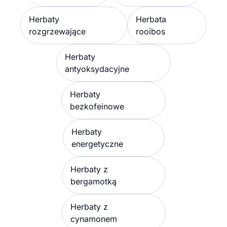
Herbaty
Herbata
rozgrzewające
rooibos
Herbaty
antyoksydacyjne
Herbaty
bezkofeinowe
Herbaty
energetyczne
Herbaty z
bergamotką
Herbaty z
cynamonem