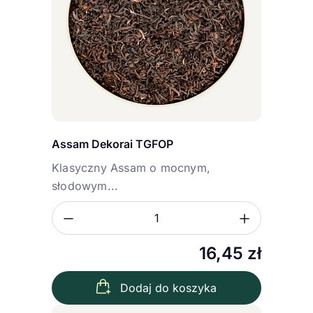
Assam Dekorai TGFOP
Klasyczny Assam o mocnym,
słodowym...
Zmniejsz ilość
Zwiększ
Ilość
16,45
zł
Dodaj do koszyka
Wybierz wariant