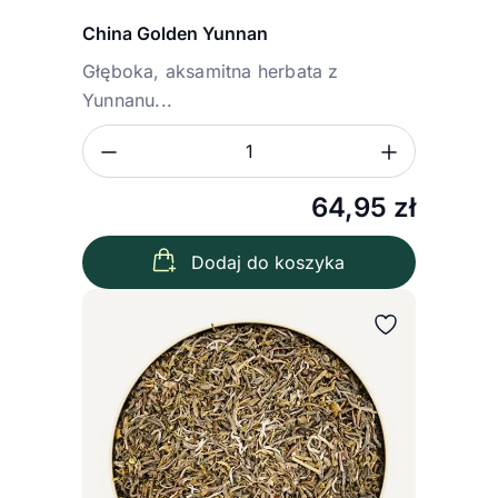
China Golden Yunnan
Głęboka, aksamitna herbata z
Yunnanu...
Zmniejsz ilość
Zwiększ
Ilość
64,95
zł
Dodaj do koszyka
Wybierz wariant