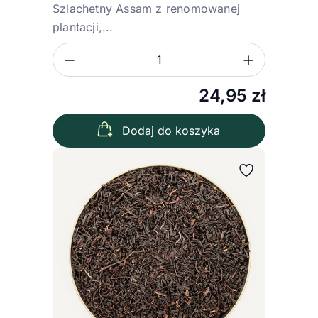
Szlachetny Assam z renomowanej
plantacji,...
Zmniejsz ilość
Zwiększ
Ilość
24,95
zł
Dodaj do koszyka
Wybierz wariant