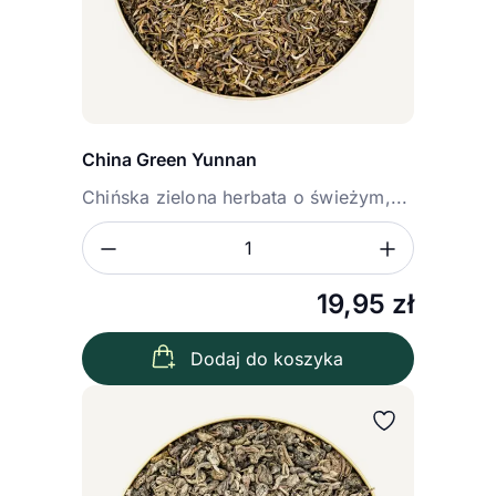
China Green Yunnan
Chińska zielona herbata o świeżym,...
Zmniejsz ilość
Zwiększ
Ilość
19,95
zł
Dodaj do koszyka
Wybierz wariant