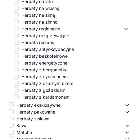
Herbaty na lato
Herbaty na wiosnę
Herbaty na zimę
Herbaty na zimno
Herbaty regionalne
Herbat
Herbaty rozgrzewające
Herbata rooibos
Herbaty antyoksydacyjne
Herbaty bezkofeinowe
Herbaty energetyczne
Herbaty z bergamotką
Herbaty z cynamonem
Herbaty z czarnym bzem
Herbaty z goździkami
Herbaty z kardamonem
Herbaty ekskluzywne
Herba
Herbaty pakowane
Herba
Herbaty ziołowe
Kawa
Kawa
Matcha
Matc