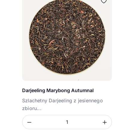
Darjeeling Marybong Autumnal
Szlachetny Darjeeling z jesiennego
zbioru...
Zmniejsz ilość
Zwiększ
Ilość