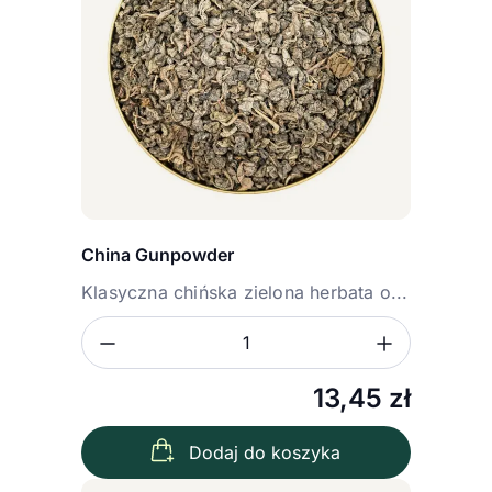
China Gunpowder
Klasyczna chińska zielona herbata o...
Zmniejsz ilość
Zwiększ
Ilość
13,45
zł
Dodaj do koszyka
Wybierz wariant