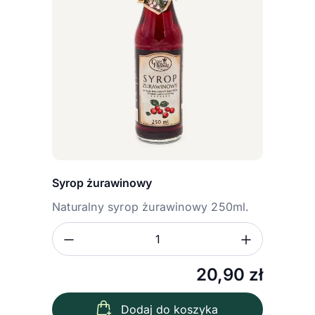
Syrop żurawinowy
Naturalny syrop żurawinowy 250ml.
Zmniejsz ilość
Zwiększ
Ilość
20,90
zł
Dodaj do koszyka