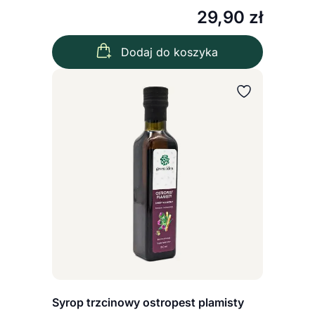
29,90
zł
Dodaj do koszyka
Syrop trzcinowy ostropest plamisty