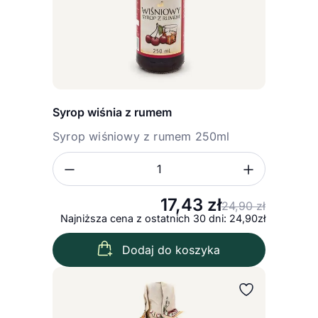
Syrop wiśnia z rumem
Syrop wiśniowy z rumem 250ml
Zmniejsz ilość
Zwiększ
Ilość
17,43
zł
24,90
zł
Pierwo
Aktual
Najniższa cena z ostatnich 30 dni: 24,90zł
Dodaj do koszyka