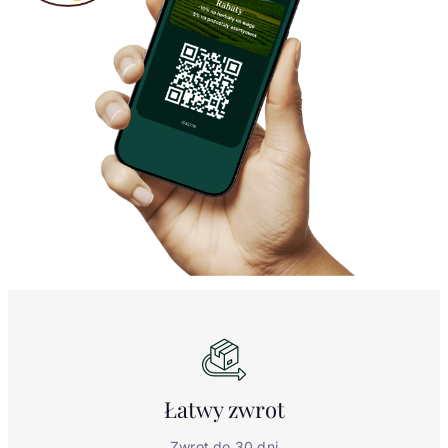
Łatwy
zwrot
Zwrot do 30 dni