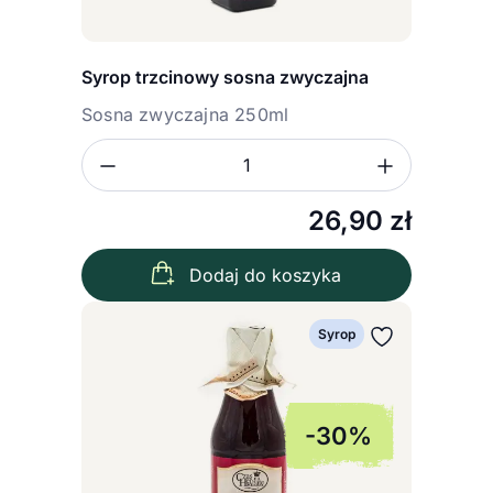
Syrop trzcinowy sosna zwyczajna
Sosna zwyczajna 250ml
Zmniejsz ilość
Zwiększ
Ilość
26,90
zł
Dodaj do koszyka
Syrop
-30%