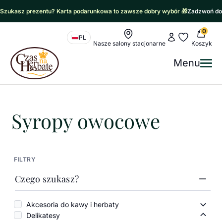
Szukasz prezentu? Karta podarunkowa to zawsze dobry wybór 🎁
Zadzwoń do
0
Nawigacja sklepu
Moje konto
Moje ulubione
PL
Nasze salony stacjonarne
Koszyk
Czas na Herbatę Logo
Menu
Me
Czas na herbatę
/
Słodkości i przekąski
/
Syropy owocowe
Syropy owocowe
FILTRY
Czego szukasz?
Akcesoria do kawy i herbaty
Akces
Delikatesy
Delik