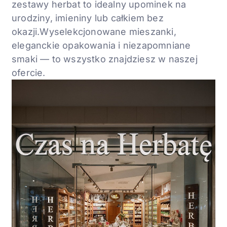
zestawy herbat to idealny
upominek na
urodziny, imieniny lub całkiem bez
okazji.
Wyselekcjonowane mieszanki,
eleganckie
opakowania i niezapomniane
smaki — to wszystko
znajdziesz w naszej
ofercie.