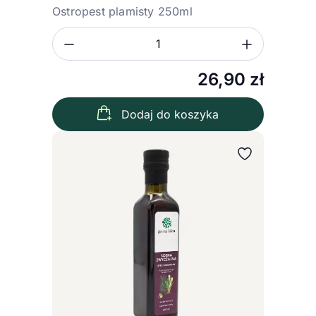
Ostropest plamisty 250ml
Zmniejsz ilość
Zwiększ
Ilość
26,90
zł
Dodaj do koszyka