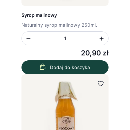
Syrop malinowy
Naturalny syrop malinowy 250ml.
Zmniejsz ilość
Zwiększ
Ilość
20,90
zł
Dodaj do koszyka