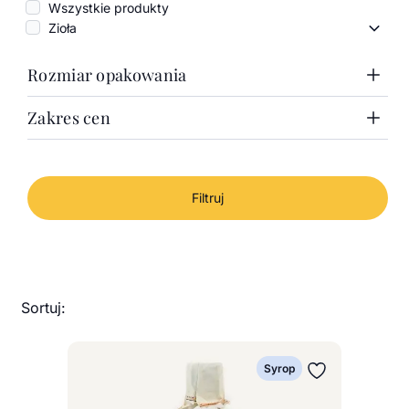
Wszystkie produkty
Zioła
Zioła 
Rozmiar opakowania
Zakres cen
1000g
100g
Zakres cen
50g
Puszka 100g
Cena minimalna
Cena maksymalna
Od
Do
Filtruj
-
Sortuj:
Syrop