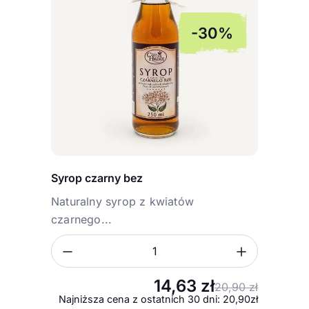
-30%
Syrop czarny bez
Naturalny syrop z kwiatów
czarnego...
Zmniejsz ilość
Zwiększ
Ilość
14,63
zł
20,90
zł
Pierwo
Aktual
Najniższa cena z ostatnich 30 dni: 20,90zł