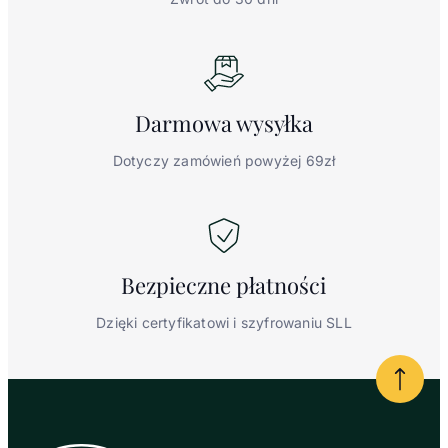
Darmowa
wysyłka
Dotyczy zamówień powyżej 69zł
Bezpieczne
płatności
Dzięki certyfikatowi i szyfrowaniu SLL
Powrót