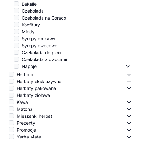
Bakalie
Czekolada
Czekolada na Gorąco
Konfitury
Miody
Syropy do kawy
Syropy owocowe
Czekolada do picia
Czekolada z owocami
Napoje
Napoj
Herbata
Herba
Herbaty ekskluzywne
Herba
Herbaty pakowane
Herba
Herbaty ziołowe
Kawa
Kawa
Matcha
Matc
Mieszanki herbat
Miesz
Prezenty
Preze
Promocje
Promo
Yerba Mate
Yerba