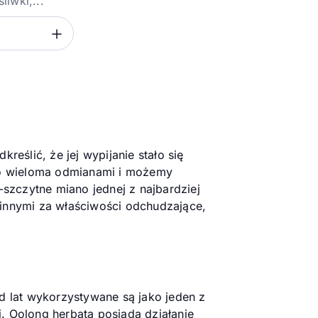
liwki,...
Zwiększ ilość
eślić, że jej wypijanie stało się
zo wieloma odmianami i możemy
-szczytne miano jednej z najbardziej
 innymi za właściwości odchudzające,
d lat wykorzystywane są jako jeden z
. Oolong herbata posiada działanie