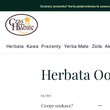
Szukasz prezentu? Karta podarunkowa to zawsze
Czas na Herbatę Logo
Herbata
Kawa
Prezenty
Yerba Mate
Zioła
Ak
Główna nawigacja
Czas na herbatę
/
Kompozycje h
Herbata Oo
FILTRY
Czego szukasz?