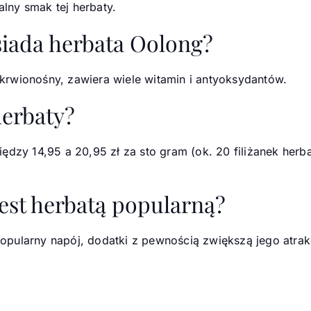
ny smak tej herbaty.
siada herbata Oolong?
rwionośny, zawiera wiele witamin i antyoksydantów.
herbaty?
ędzy 14,95 a 20,95 zł za sto gram (ok. 20 filiżanek her
est herbatą popularną?
 popularny napój, dodatki z pewnością zwiększą jego atra