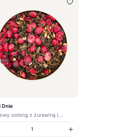
i Dnie
wy oolong z żurawiną i...
sz ilość
mniejsz ilość
Zwiększ ilość
ć