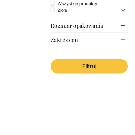
Wszystkie produkty
Zioła
Zioła 
Rozmiar opakowania
Zakres cen
1000g
100g
Zakres cen
50g
Puszka 100g
Cena minimalna
Od
Cena maksymalna
Do
Filtruj
-