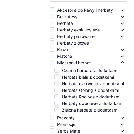
Akcesoria do kawy i herbaty
Akces
Delikatesy
Delik
Herbata
Herba
Herbaty ekskluzywne
Herba
Herbaty pakowane
Herba
Herbaty ziołowe
Kawa
Kawa
Matcha
Match
Mieszanki herbat
Miesz
Czarna herbata z dodatkami
Herbata biała z dodatkami
Herbata czerwona z dodatkami
Herbata Oolong z dodatkami
Herbata Rooibos z dodatkami
Herbaty owocowe z dodatkami
Zielona herbata z dodatkami
Prezenty
Preze
Promocje
Promo
Yerba Mate
Yerba