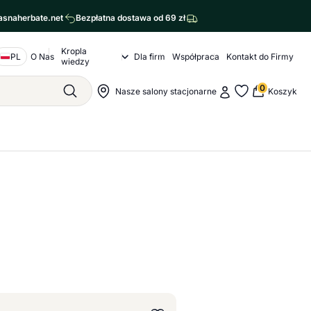
asnaherbate.net
Bezpłatna dostawa od 69 zł
Kropla
Nawigacja o nas
PL
O Nas
Dla firm
Współpraca
Kontakt do Firmy
Kropla wiedzy Submenu
wiedzy
agram
cebook
0
Moje konto
Nawigacja sklepu
Nasze salony stacjonarne
Koszyk
Szukaj
Moje ulubione
rz wariant