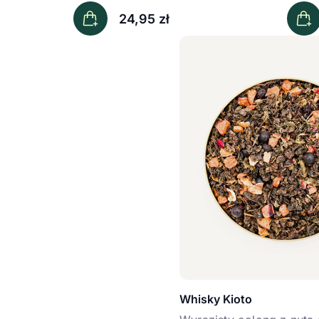
24,95
zł
-
Pokaż podkategorię
Wybierz wariant
Whisky Kioto