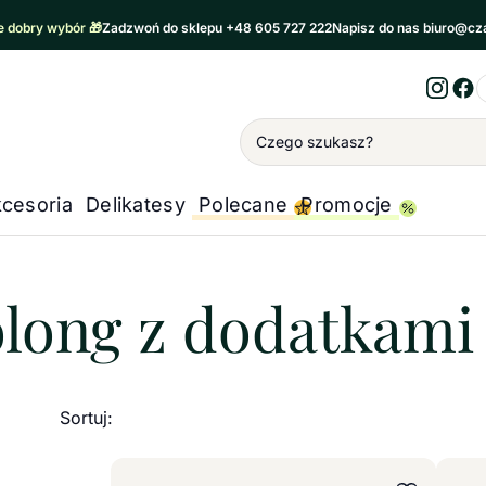
 dobry wybór 🎁
Zadzwoń do sklepu +48 605 727 222
Napisz do nas biuro@cz
Inst
Fa
Wyszukiwanie
cesoria
Delikatesy
Polecane
Promocje
erbat
/
Herbata Oolong z dodatkami
long z dodatkami
Sortuj:
Wybierz wariant
Wybie