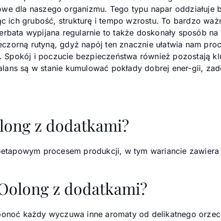
owe dla naszego organizmu. Tego typu napar oddziałuje 
jąc ich grubość, strukturę i tempo wzrostu. To bardzo wa
herbata wypijana regularnie to także doskonały sposób n
czorną rutyną, gdyż napój ten znacznie ułatwia nam proc
ji. Spokój i poczucie bezpieczeństwa również pozostają k
lans są w stanie kumulować pokłady dobrej ener-gii, zad
olong z dodatkami?
cioetapowym procesem produkcji, w tym wariancie zawiera
 Oolong z dodatkami?
 ponoć każdy wyczuwa inne aromaty od delikatnego orzec