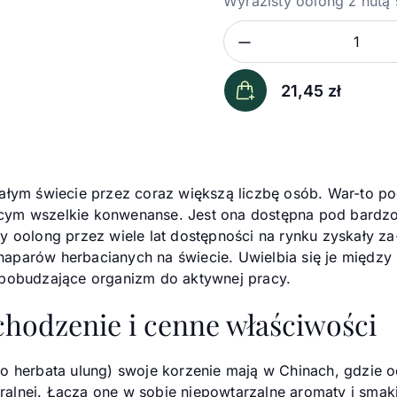
Wyrazisty oolong z nutą ś
Zmniejsz ilość
Ilość
21,45
zł
łym świecie przez coraz większą liczbę osób. War-to podkr
ącym wszelkie konwenanse. Jest ona dostępna pod bard
y oolong przez wiele lat dostępności na rynku zyskały za
aparów herbacianych na świecie. Uwielbia się je między
 pobudzające organizm do aktywnej pracy.
chodzenie i cenne właściwości
o herbata ulung) swoje korzenie mają w Chinach, gdzie o
alnej. Łączą one w sobie niepowtarzalne aromaty i smaki