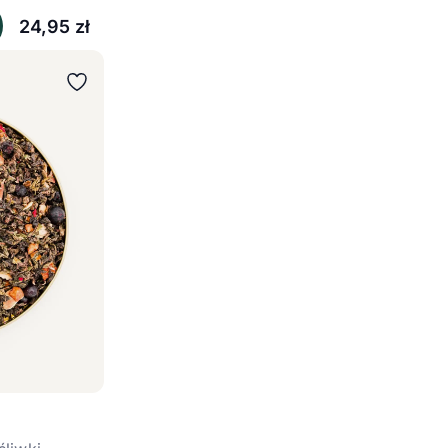
24,95
zł