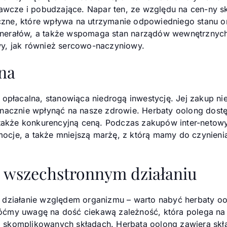
rawcze i pobudzające. Napar ten, ze względu na cen-ny sk
niczne, które wpływa na utrzymanie odpowiedniego stanu 
nerałów, a także wspomaga stan narządów wewnętrznych
wy, jak również sercowo-naczyniowy.
na
 opłacalna, stanowiąca niedrogą inwestycję. Jej zakup n
znacznie wpłynąć na nasze zdrowie. Herbaty oolong dostę
le także konkurencyjną ceną. Podczas zakupów inter-net
ocje, a także mniejszą marżę, z którą mamy do czynien
 wszechstronnym działaniu
 działanie względem organizmu – warto nabyć herbaty o
óćmy uwagę na dość ciekawą zależność, która polega na 
skomplikowanych składach. Herbata oolong zawiera składn