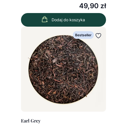
49,90
zł
Dodaj do koszyka
Wybierz wariant
Bestseller
Earl Grey