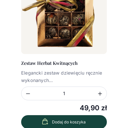
Zestaw Herbat Kwitnących
Elegancki zestaw dziewięciu ręcznie
wykonanych…
Zmniejsz ilość
Zwiększ
Ilość
49,90
zł
Dodaj do koszyka