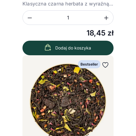
Klasyczna czarna herbata z wyraźną…
Zmniejsz ilość
Zwiększ
Ilość
18,45
zł
Dodaj do koszyka
Wybierz wariant
Bestseller