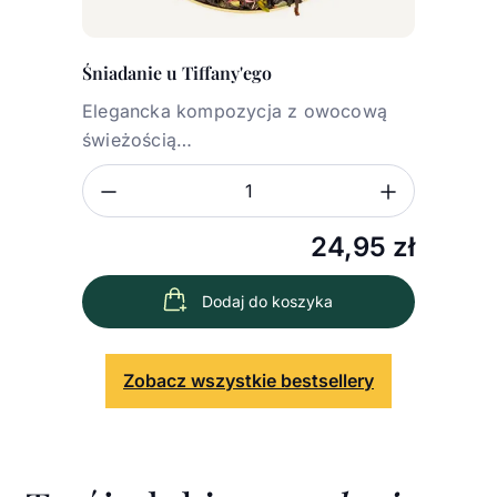
Śniadanie u Tiffany'ego
Elegancka kompozycja z owocową
świeżością…
Zmniejsz ilość
Zwiększ
Ilość
24,95
zł
Dodaj do koszyka
Zobacz wszystkie bestsellery