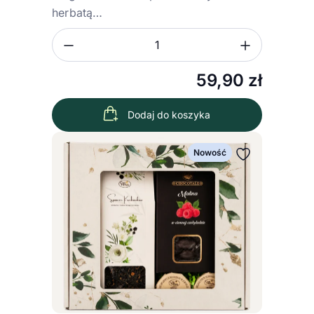
herbatą…
Zmniejsz ilość
Zwiększ
Ilość
59,90
zł
Dodaj do koszyka
Nowość