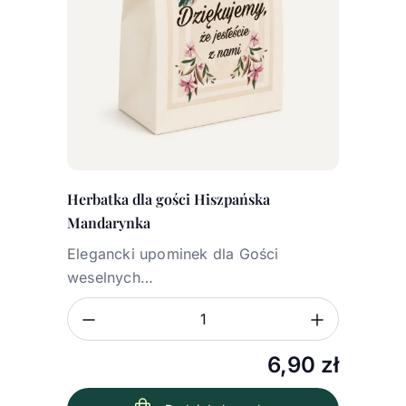
Herbatka dla gości Hiszpańska
Mandarynka
Elegancki upominek dla Gości
weselnych…
Zmniejsz ilość
Zwiększ
Ilość
6,90
zł