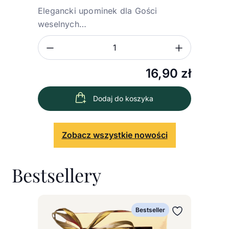
Elegancki upominek dla Gości
weselnych…
Zmniejsz ilość
Zwiększ
Ilość
16,90
zł
Dodaj do koszyka
Zobacz wszystkie nowości
Bestsellery
Bestseller