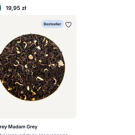
19,95
zł
rz wariant
Bestseller
Grey Madam Grey