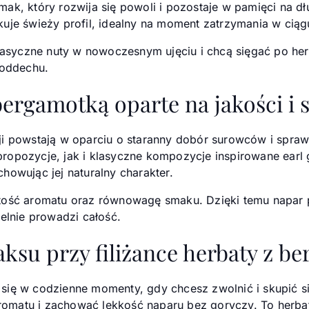
ak, który rozwija się powoli i pozostaje w pamięci na d
uje świeży profil, idealny na moment zatrzymania w ciąg
klasyczne nuty w nowoczesnym ujęciu i chcą sięgać po he
 oddechu.
bergamotką oparte na jakości i s
ji powstają w oparciu o staranny dobór surowców i spr
ropozycje, jak i klasyczne kompozycje inspirowane earl
howując jej naturalny charakter.
tość aromatu oraz równowagę smaku. Dzięki temu napar po
telnie prowadzi całość.
aksu przy filiżance herbaty z 
 się w codzienne momenty, gdy chcesz zwolnić i skupić 
atu i zachować lekkość naparu bez goryczy. To herbata,