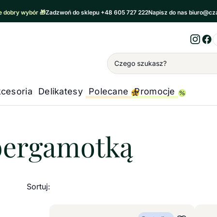
 dobry wybór 🎁
Zadzwoń do sklepu +48 605 727 222
Napisz do nas biuro@cz
Inst
Fa
Wyszukiwanie
cesoria
Delikatesy
Polecane
Promocje
aty z bergamotką
bergamotką
Sortuj:
Wybierz wariant
Wybie