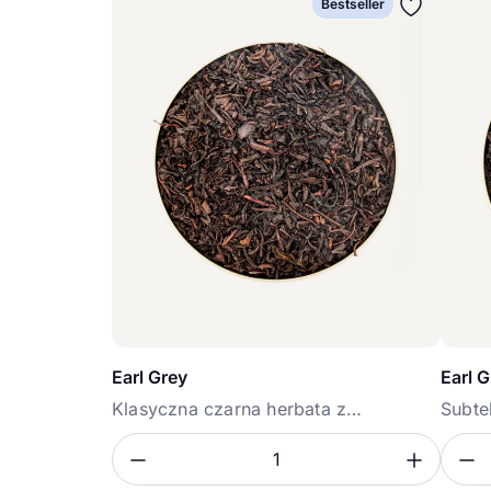
Bestseller
oria do kawy i herbaty -
Pokaż podkategorię
atesy -
Pokaż podkategorię
ta -
Pokaż podkategorię
a czarna -
Pokaż podkategorię
a zielona -
Pokaż podkategorię
Earl Grey
Earl 
Klasyczna czarna herbata z
Subte
wyraźną...
lawen
Zmniejsz ilość
Zwięk
Z
Ilość
Iloś