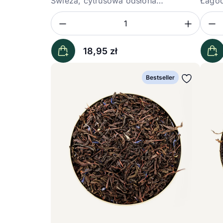
Świeża, cytrusowa odsłona
Łagod
klasycznego Earl...
Earl G
 -
Pokaż podkategorię
a -
Pokaż podkategorię
Zmniejsz ilość
Zwięk
Z
Ilość
Iloś
anki herbat -
Pokaż podkategorię
nty -
Pokaż podkategorię
18,95
zł
cje -
Pokaż podkategorię
Wybierz wariant
Wybie
 Mate -
Pokaż podkategorię
Bestseller
-
Pokaż podkategorię