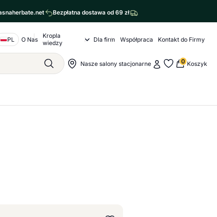
asnaherbate.net
Bezpłatna dostawa od 69 zł
Kropla
Nawigacja o nas
PL
O Nas
Dla firm
Współpraca
Kontakt do Firmy
Kropla wiedzy Submenu
wiedzy
agram
cebook
0
Moje konto
Nawigacja sklepu
Nasze salony stacjonarne
Koszyk
Szukaj
Moje ulubione
rz wariant