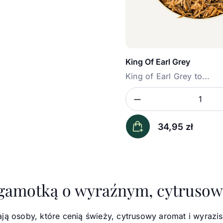
King Of Earl Grey
King of Earl Grey to...
Zmniejsz ilość
Ilość
34,95
zł
rgamotką o wyraźnym, cytrusow
ją osoby, które cenią świeży, cytrusowy aromat i wyrazis