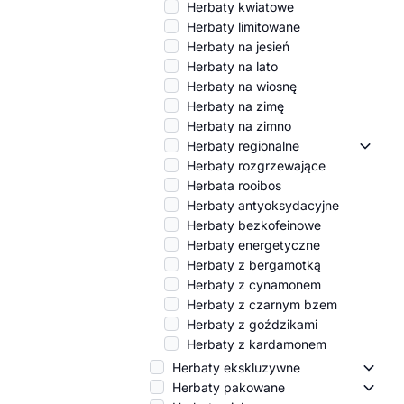
Herbaty kwiatowe
Herbaty limitowane
Herbaty na jesień
Herbaty na lato
Herbaty na wiosnę
Herbaty na zimę
Herbaty na zimno
Herbaty regionalne
Herbat
Herbaty rozgrzewające
Herbata rooibos
Herbaty antyoksydacyjne
Herbaty bezkofeinowe
Herbaty energetyczne
Herbaty z bergamotką
Herbaty z cynamonem
Herbaty z czarnym bzem
Herbaty z goździkami
Herbaty z kardamonem
Herbaty ekskluzywne
Herba
Herbaty pakowane
Herba