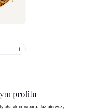
Zwiększ ilość
ym profilu
ty charakter naparu. Już pierwszy