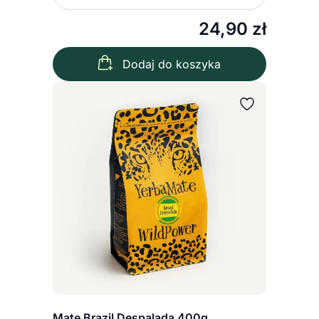
Zmniejsz ilość
Zwiększ
24,90
zł
Dodaj do koszyka
Mate Brazil Despalada 400g