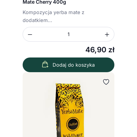
Mate Cherry 400g
Kompozycja yerba mate z
dodatkiem...
Zmniejsz ilość
Zwiększ
Ilość
46,90
zł
Dodaj do koszyka