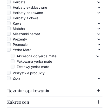
Herbata
Herba
Herbaty ekskluzywne
Herba
Herbaty pakowane
Herba
Herbaty ziołowe
Kawa
Kawa
Matcha
Matc
Mieszanki herbat
Miesz
Prezenty
Preze
Promocje
Promo
Yerba Mate
Yerba
Akcesoria do yerba mate
Akceso
Pakowana yerba mate
Zestawy yerba mate
Wszystkie produkty
Zioła
Zioła 
Rozmiar opakowania
Zakres cen
1000g
100g