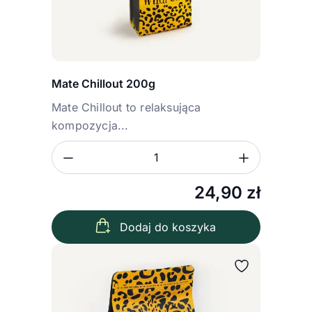
Mate Chillout 200g
Mate Chillout to relaksująca
kompozycja...
Zmniejsz ilość
Zwiększ
Ilość
24,90
zł
Dodaj do koszyka