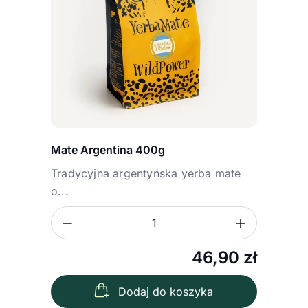
Mate Argentina 400g
Tradycyjna argentyńska yerba mate
o...
Zmniejsz ilość
Zwiększ
Ilość
46,90
zł
Dodaj do koszyka