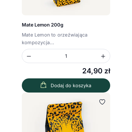
Mate Lemon 200g
Mate Lemon to orzeźwiająca
kompozycja...
Zmniejsz ilość
Zwiększ
Ilość
24,90
zł
Dodaj do koszyka