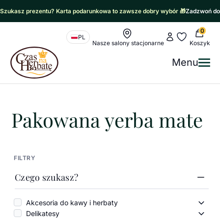
Szukasz prezentu? Karta podarunkowa to zawsze dobry wybór 🎁
Zadzwoń do
0
Nawigacja sklepu
Moje konto
Moje ulubione
PL
Nasze salony stacjonarne
Koszyk
Czas na Herbatę Logo
Menu
Me
Czas na herbatę
/
Yerba mate
/
Pakowana yerba mate
Pakowana yerba mate
FILTRY
Czego szukasz?
Akcesoria do kawy i herbaty
Akces
Delikatesy
Delik