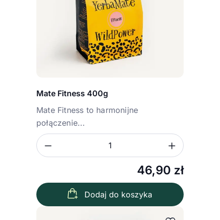
Mate Fitness 400g
Mate Fitness to harmonijne
połączenie...
Zmniejsz ilość
Zwiększ
Ilość
46,90
zł
Dodaj do koszyka