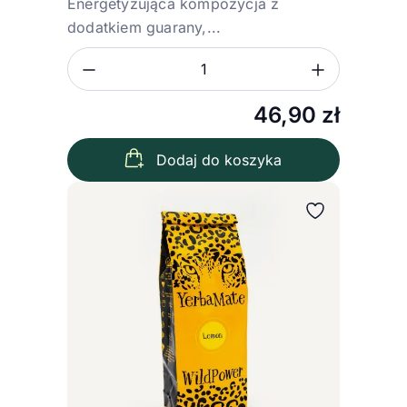
Energetyzująca kompozycja z
dodatkiem guarany,...
Zmniejsz ilość
Zwiększ
Ilość
46,90
zł
Dodaj do koszyka