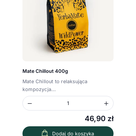
Mate Chillout 400g
Mate Chillout to relaksująca
kompozycja...
Zmniejsz ilość
Zwiększ
Ilość
46,90
zł
Dodaj do koszyka