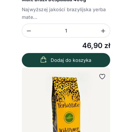
Najwyższej jakości brazylijska yerba
mate...
Zmniejsz ilość
Zwiększ
Ilość
46,90
zł
Dodaj do koszyka