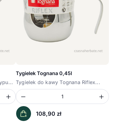
Tygielek Tognana 0,45l
ypu...
Tygielek do kawy Tognana Riflex...
Zwiększ ilość
Zmniejsz ilość
Zwiększ i
Ilość
108,90
zł