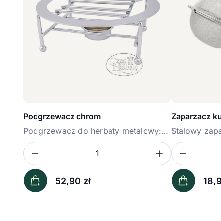
Podgrzewacz chrom
Zaparzacz ku
Podgrzewacz do herbaty metalowy:
Stalowy zapa
średnica...
Zmniejsz ilość
Zwiększ il
Zmniej
Ilość
Ilość
52,90
zł
18,