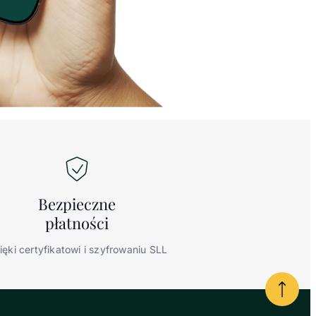
Bezpieczne
płatności
ięki certyfikatowi i szyfrowaniu SLL
Powrót