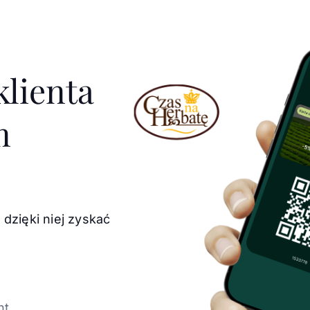
klienta
m
 dzięki niej zyskać
nt