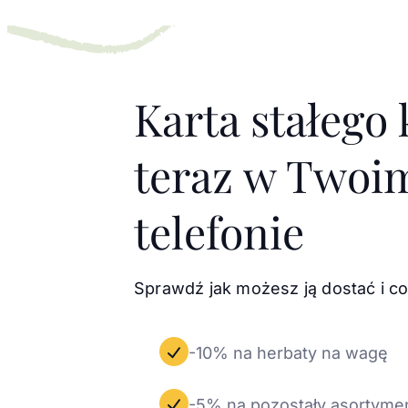
Karta stałego 
teraz w Twoi
telefonie
Sprawdź jak możesz ją dostać i co
-10% na herbaty na wagę
-5% na pozostały asortyme