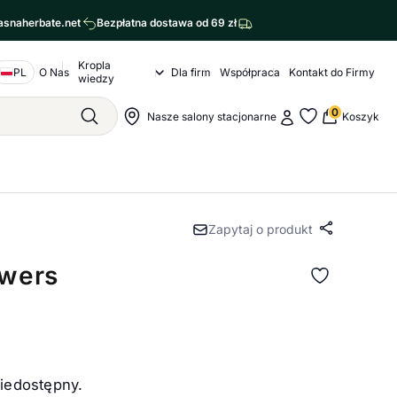
asnaherbate.net
Bezpłatna dostawa od 69 zł
Kropla
Nawigacja o nas
PL
O Nas
Dla firm
Współpraca
Kontakt do Firmy
Kropla wiedzy Submenu
wiedzy
agram
cebook
0
Moje konto
Nawigacja sklepu
Nasze salony stacjonarne
Koszyk
Szukaj
Moje ulubione
Zapytaj o produkt
Udostępn
owers
.
niedostępny.