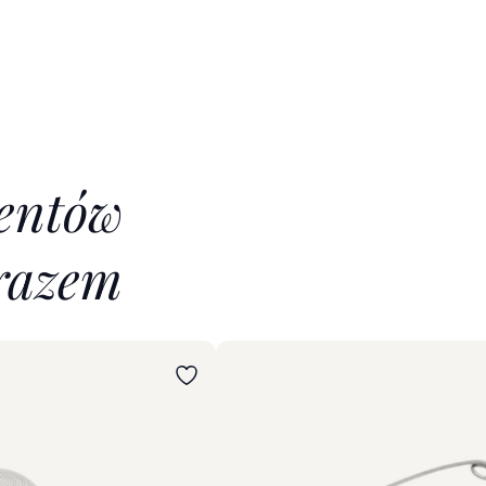
ientów
razem