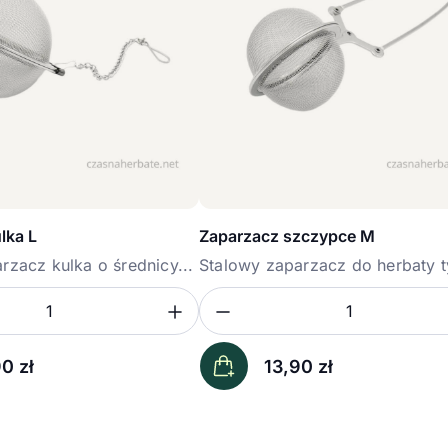
lka L
Zaparzacz szczypce M
rzacz kulka o średnicy...
Stalowy zaparzacz do herbaty t
ość
sz ilość
Zwiększ ilość
Zmniejsz ilość
Ilość
90
zł
13,90
zł