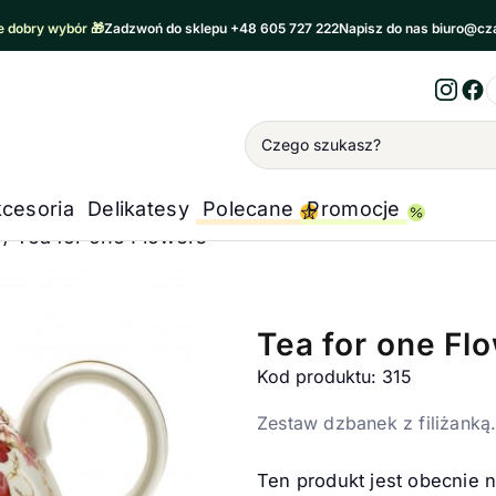
 dobry wybór 🎁
Zadzwoń do sklepu +48 605 727 222
Napisz do nas biuro@cz
Inst
Fa
Wyszukiwanie
cesoria
Delikatesy
Polecane
Promocje
/
Tea for one Flowers
Tea for one Fl
Kod produktu: 315
Zestaw dzbanek z filiżanką
Ten produkt jest obecnie 