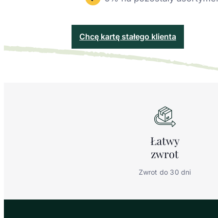
Chcę kartę stałego klienta
Łatwy
zwrot
Zwrot do 30 dni