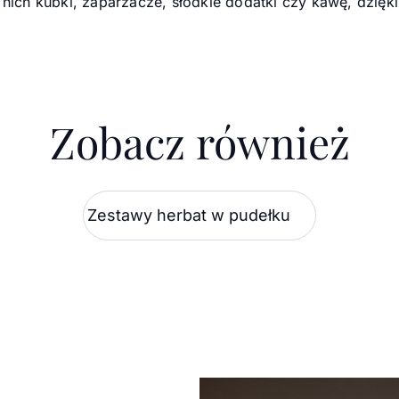
w nich kubki, zaparzacze, słodkie dodatki czy kawę, dzięk
Zobacz również
Zestawy herbat w pudełku