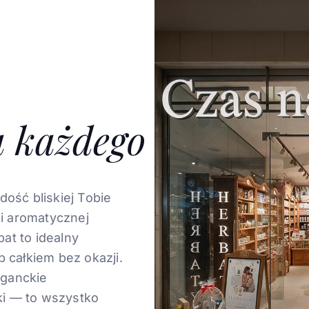
a każdego
dość bliskiej Tobie
 i aromatycznej
at to idealny
b całkiem bez okazji.
eganckie
i — to wszystko