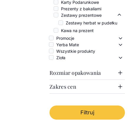
Karty Podarunkowe
Prezenty z bakaliami
Zestawy prezentowe
Zesta
Zestawy herbat w pudełku
Kawa na prezent
Promocje
Promo
Yerba Mate
Yerba
Wszystkie produkty
Zioła
Zioła 
Rozmiar opakowania
Zakres cen
1000g
100g
Zakres cen
50g
Puszka 100g
Cena minimalna
Od
Cena maksymalna
Do
Filtruj
-