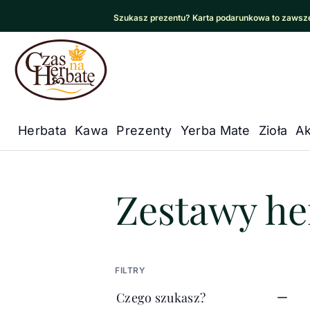
Szukasz prezentu? Karta podarunkowa to zawsze
Czas na Herbatę Logo
Herbata
Kawa
Prezenty
Yerba Mate
Zioła
Ak
Główna nawigacja
Czas na herbatę
/
Prezenty
/
He
Zestawy he
FILTRY
Czego szukasz?