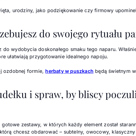
ięta, urodziny, jako podziękowanie czy firmowy upominek
zebujesz do swojego rytuału pa
z do wydobycia doskonałego smaku tego naparu. Właśnie
óre ułatwiają przygotowanie idealnego napoju.
ej ozdobnej formie,
herbaty w puszkach
będą świetnym wy
dełku i spraw, by bliscy poczul
 gotowe zestawy, w których każdy element został starann
 którą chcesz obdarować – subtelny, owocowy, klasyczny 