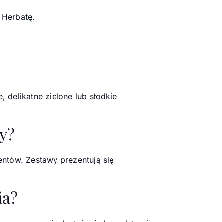
 Herbatę.
delikatne zielone lub słodkie
wy?
entów. Zestawy prezentują się
ia?