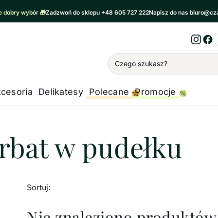
 dobry wybór 🎁
Zadzwoń do sklepu +48 605 727 222
Napisz do nas biuro@cz
Inst
Fa
Wyszukiwanie
cesoria
Delikatesy
Polecane
Promocje
rbaciane zestawy prezentowe
/
Zestawy herbat w p
rbat w pudełku
Sortuj:
Nie znaleziono produktów,