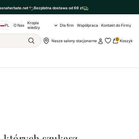
asnaherbate.net
Bezpłatna dostawa od 69 zł
Kropla
Nawigacja o nas
PL
O Nas
Dla firm
Współpraca
Kontakt do Firmy
Kropla wiedzy Submenu
wiedzy
agram
cebook
0
Moje konto
Nawigacja sklepu
Nasze salony stacjonarne
Koszyk
Szukaj
Moje ulubione
udełku
 których szukasz.