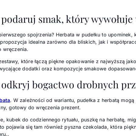
 podaruj smak, który wywołuje
pierwszego spojrzenia? Herbata w pudełku to upominek, 
propozycja idealna zarówno dla bliskich, jak i współprac
o wręczenia.
estawy, które łączą piękne opakowanie z najwyższą jako
chwycające dodatki oraz kompozycje smakowe dopasowane
 odkryj bogactwo drobnych pr
bata
. W zależności od wariantu, pudełka z herbatą mogą
etny, gotowy do wręczenia prezent.
ie, kubek do codziennego rytuału, puszkę na herbatę, m
o pojawia się tam również pyszna czekolada, która piękn
ru..