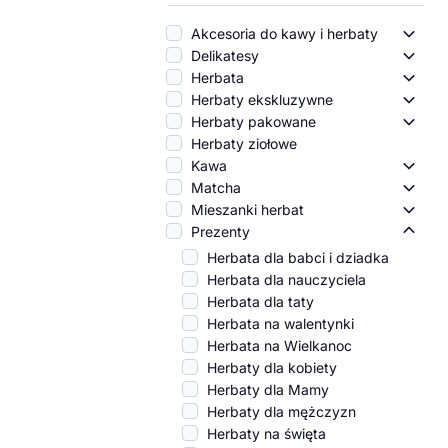
Akcesoria do kawy i herbaty
Akces
Delikatesy
Delik
Herbata
Herba
Herbaty ekskluzywne
Herba
Herbaty pakowane
Herba
Herbaty ziołowe
Kawa
Kawa
Matcha
Match
Mieszanki herbat
Miesz
Prezenty
Preze
Herbata dla babci i dziadka
Herbata dla nauczyciela
Herbata dla taty
Herbata na walentynki
Herbata na Wielkanoc
Herbaty dla kobiety
Herbaty dla Mamy
Herbaty dla mężczyzn
Herbaty na święta