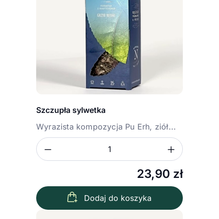
Szczupła sylwetka
Wyrazista kompozycja Pu Erh, ziół...
Zmniejsz ilość
Zwiększ
Ilość
23,90
zł
Dodaj do koszyka