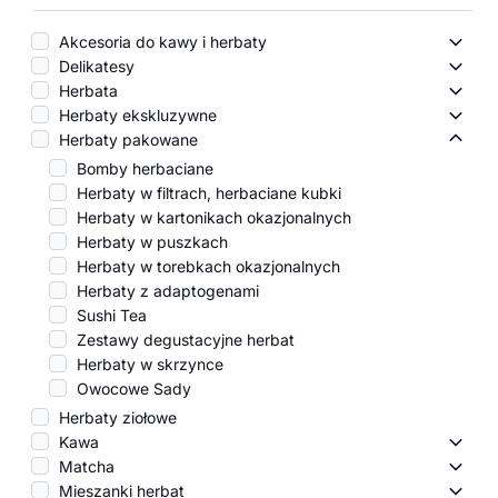
Akcesoria do kawy i herbaty
Akces
Delikatesy
Delik
Herbata
Herba
Herbaty ekskluzywne
Herba
Herbaty pakowane
Herba
Bomby herbaciane
Herbaty w filtrach, herbaciane kubki
Herbaty w kartonikach okazjonalnych
Herbaty w puszkach
Herbaty w torebkach okazjonalnych
Herbaty z adaptogenami
Sushi Tea
Zestawy degustacyjne herbat
Herbaty w skrzynce
Owocowe Sady
Herbaty ziołowe
Kawa
Kawa
Matcha
Matc
Mieszanki herbat
Miesz