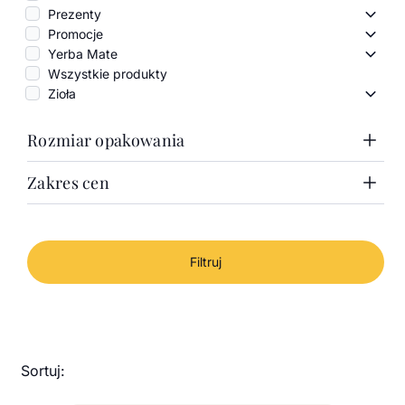
Prezenty
Preze
Promocje
Promo
Yerba Mate
Yerba
Wszystkie produkty
Zioła
Zioła 
Rozmiar opakowania
Zakres cen
1000g
100g
Zakres cen
50g
Puszka 100g
Cena minimalna
Cena maksymalna
Od
Do
Filtruj
-
Sortuj: