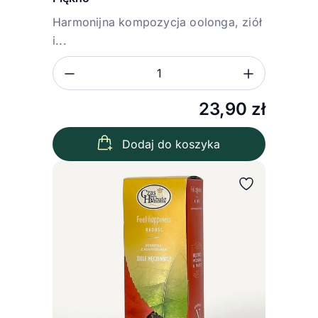
Harmonijna kompozycja oolonga, ziół
i...
Zmniejsz ilość
Zwiększ
Ilość
23,90
zł
Dodaj do koszyka