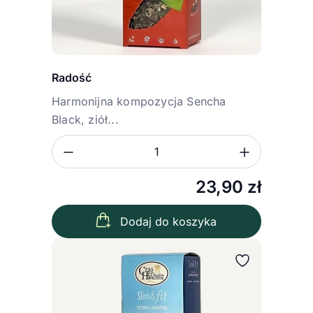
Radość
Harmonijna kompozycja Sencha
Black, ziół...
Zmniejsz ilość
Zwiększ
Ilość
23,90
zł
Dodaj do koszyka