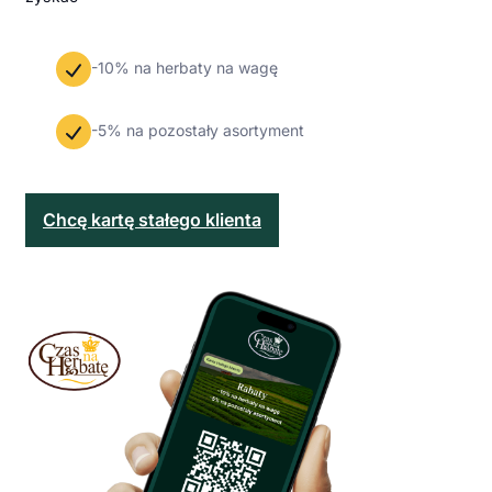
-10% na herbaty na wagę
-5% na pozostały asortyment
Chcę kartę stałego klienta