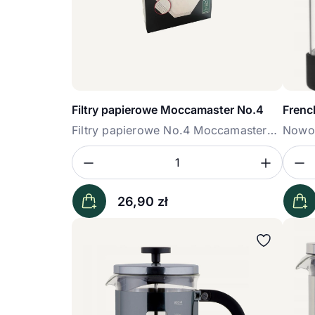
Filtry papierowe Moccamaster No.4
Frenc
Filtry papierowe No.4 Moccamaster
Nowoc
100...
Zmniejsz ilość
Zwięk
Z
Ilość
Iloś
26,90
zł