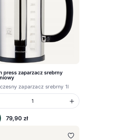
h press zaparzacz srebrny
eniowy
zesny zaparzacz srebrny 1l
sz ilość
mniejsz ilość
Zwiększ ilość
ć
79,90
zł