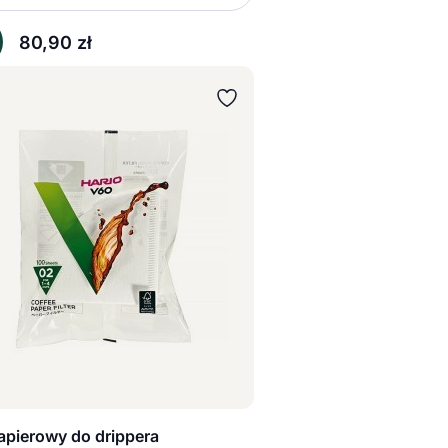
mniejsz ilość
Zwiększ ilość
80,90
zł
papierowy do drippera