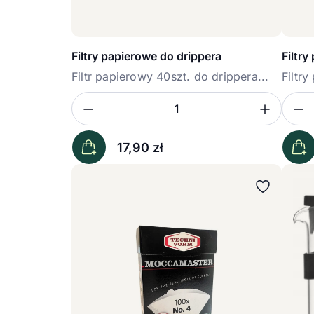
Filtry papierowe do drippera
Filtr
Filtr papierowy 40szt. do drippera...
Filtr
80szt
Zmniejsz ilość
Zwięk
Z
Ilość
Iloś
17,90
zł