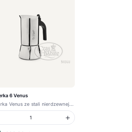
erka 6 Venus
rka Venus ze stali nierdzewnej...
mniejsz ilość
Zwiększ ilość
ć
sz ilość