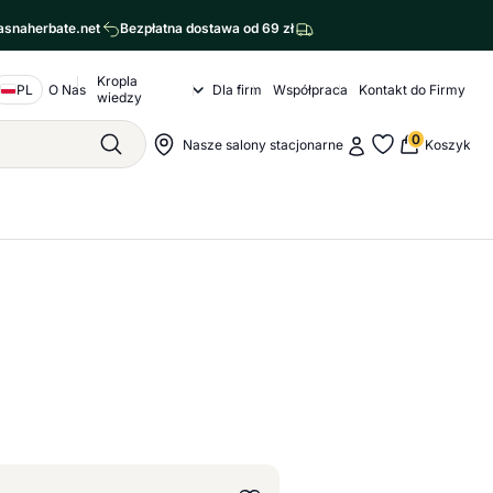
asnaherbate.net
Bezpłatna dostawa od 69 zł
Kropla
Nawigacja o nas
PL
O Nas
Dla firm
Współpraca
Kontakt do Firmy
Kropla wiedzy Submenu
wiedzy
agram
cebook
0
Moje konto
Nawigacja sklepu
Nasze salony stacjonarne
Koszyk
Szukaj
Moje ulubione