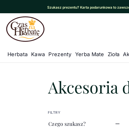
Szukasz prezentu? Karta podarunkowa to zawsze
Czas na Herbatę Logo
Herbata
Kawa
Prezenty
Yerba Mate
Zioła
Ak
Główna nawigacja
Czas na herbatę
/
Akcesoria do 
Akcesoria 
FILTRY
Czego szukasz?