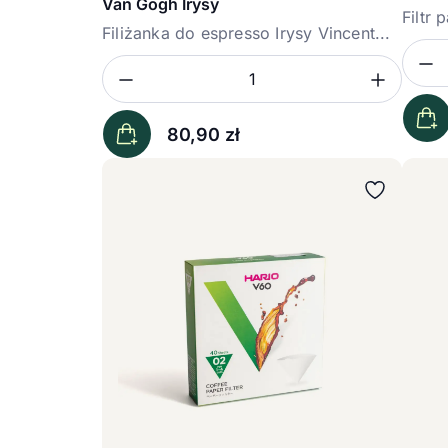
Van Gogh Irysy
Filtr
Filiżanka do espresso Irysy Vincent...
Z
Iloś
Zmniejsz ilość
Zwięk
Ilość
80,90
zł