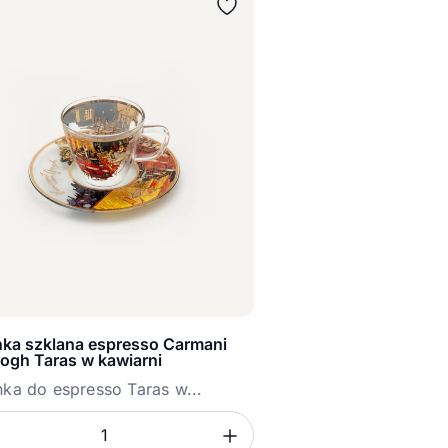
anka szklana espresso Carmani
ogh Taras w kawiarni
anka do espresso Taras w...
sz ilość
ć