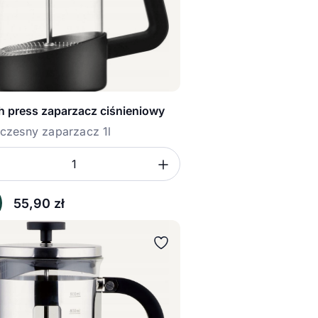
h press zaparzacz ciśnieniowy
zesny zaparzacz 1l
sz ilość
mniejsz ilość
Zwiększ ilość
ć
55,90
zł