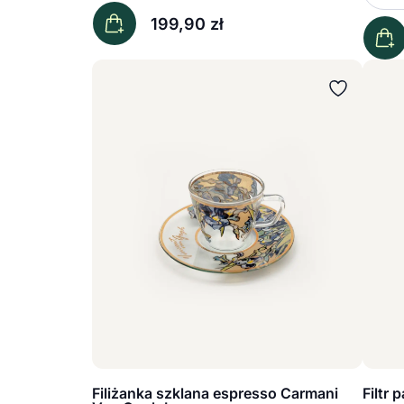
Z
-
Pokaż podkategorię
199,90
zł
Filiżanka szklana espresso Carmani
Filtr 