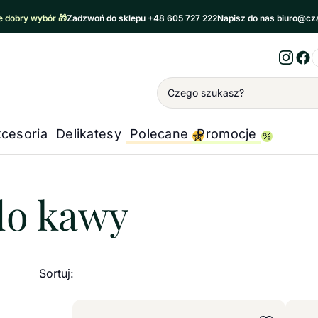
 dobry wybór 🎁
Zadzwoń do sklepu +48 605 727 222
Napisz do nas biuro@cz
Inst
Fa
Wyszukiwanie
cesoria
Delikatesy
Polecane
Promocje
kawy i herbaty
/
Akcesoria do kawy
do kawy
Sortuj: