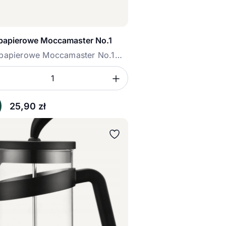
y papierowe Moccamaster No.1
y papierowe Moccamaster No.1
sz ilość
mniejsz ilość
Zwiększ ilość
ć
25,90
zł