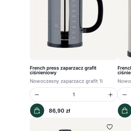
French press zaparzacz grafit
Frenc
ciśnieniowy
ciśni
Nowoczesny zaparzacz grafit 1l
Nowoc
Zmniejsz ilość
Zwięk
Z
Ilość
Iloś
86,90
zł