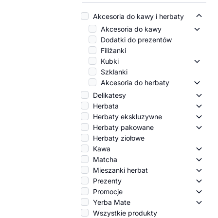
Akcesoria do kawy i herbaty
Akces
Akcesoria do kawy
Akceso
Dodatki do prezentów
Filiżanki
Kubki
Kubki 
Szklanki
Akcesoria do herbaty
Akceso
Delikatesy
Delik
Herbata
Herba
Herbaty ekskluzywne
Herba
Herbaty pakowane
Herba
Herbaty ziołowe
Kawa
Kawa
Matcha
Match
Mieszanki herbat
Miesz
Prezenty
Preze
Promocje
Promo
Yerba Mate
Yerba
Wszystkie produkty