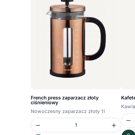
French press zaparzacz złoty
Kafet
ciśnieniowy
Kawia
Nowoczesny zaparzacz złoty 1l
Z
Iloś
Zmniejsz ilość
Zwięk
Ilość