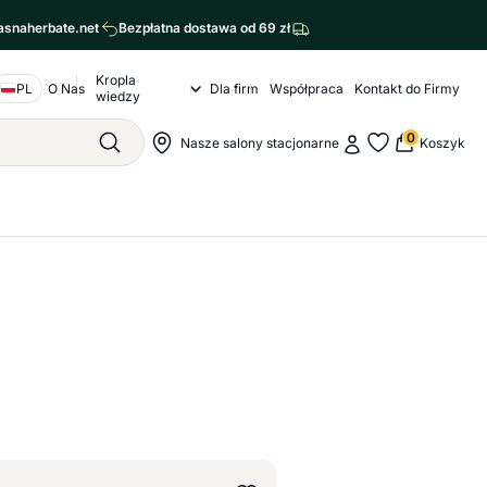
asnaherbate.net
Bezpłatna dostawa od 69 zł
Kropla
Nawigacja o nas
PL
O Nas
Dla firm
Współpraca
Kontakt do Firmy
Kropla wiedzy Submenu
wiedzy
agram
cebook
0
Moje konto
Nawigacja sklepu
Nasze salony stacjonarne
Koszyk
Szukaj
Moje ulubione - str