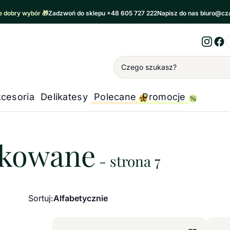
 dobry wybór 🎁
Zadzwoń do sklepu +48 605 727 222
Napisz do nas biuro@cz
Inst
Fa
Wyszukiwanie
cesoria
Delikatesy
Polecane
Promocje
wane
akowane
- strona 7
Sortuj:
Alfabetycznie