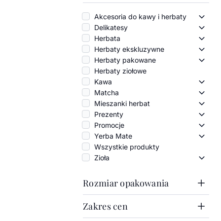
Akcesoria do kawy i herbaty
Akces
Delikatesy
Delik
Herbata
Herba
Herbaty ekskluzywne
Herba
Herbaty pakowane
Herba
Herbaty ziołowe
Kawa
Kawa
Matcha
Match
Mieszanki herbat
Miesz
Prezenty
Preze
Promocje
Promo
Yerba Mate
Yerba
Wszystkie produkty
Zioła
Zioła 
Rozmiar opakowania
Zakres cen
1000g
100g