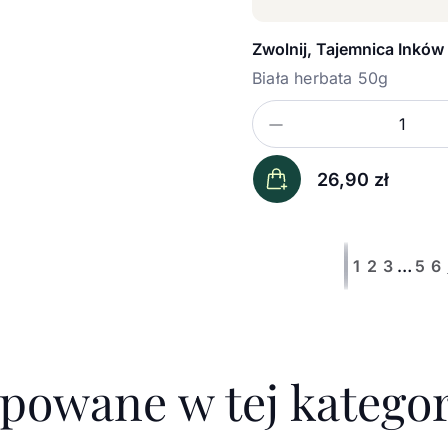
Zwolnij, Tajemnica Inków
Biała herbata 50g
Zmniejsz ilość
Ilość
26,90
zł
1
2
3
…
5
6
Pierwsza stro
Poprzednia st
upowane w tej kategor