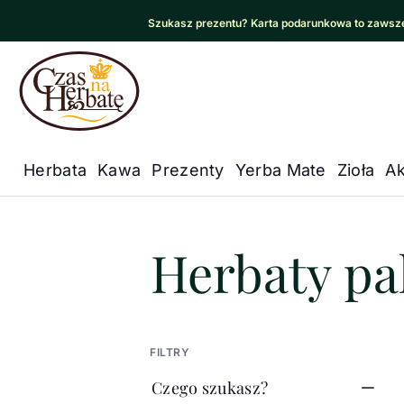
Szukasz prezentu? Karta podarunkowa to zawsze
Czas na Herbatę Logo
Herbata
Kawa
Prezenty
Yerba Mate
Zioła
Ak
Główna nawigacja
Czas na herbatę
/
Herbaty pako
Herbaty p
FILTRY
Czego szukasz?