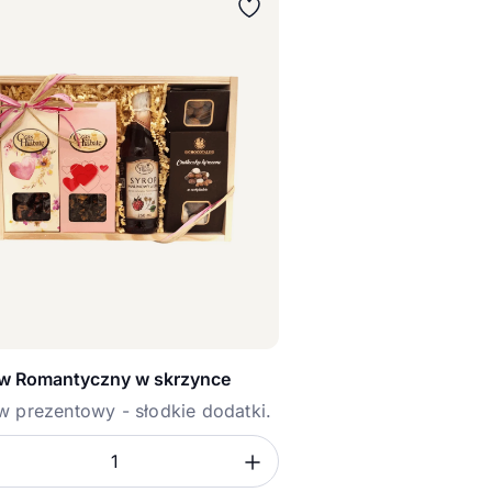
w Romantyczny w skrzynce
w prezentowy - słodkie dodatki.
sz ilość
mniejsz ilość
Zwiększ ilość
ć