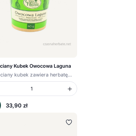
ciany Kubek Owocowa Laguna
ciany kubek zawiera herbatę
owa...
sz ilość
mniejsz ilość
Zwiększ ilość
ć
33,90
zł