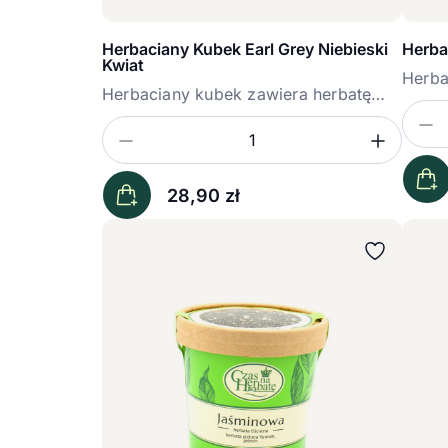
Herbaciany Kubek Earl Grey Niebieski
Herba
Kwiat
Herba
Herbaciany kubek zawiera herbatę
Englis
Earl...
Z
Iloś
Zmniejsz ilość
Zwięk
Ilość
28,90
zł