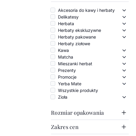
Akcesoria do kawy i herbaty
Akces
Delikatesy
Delik
Herbata
Herba
Herbaty ekskluzywne
Herba
Herbaty pakowane
Herba
Herbaty ziołowe
Kawa
Kawa
Matcha
Match
Mieszanki herbat
Miesz
Prezenty
Preze
Promocje
Promo
Yerba Mate
Yerba
Wszystkie produkty
Zioła
Zioła 
Rozmiar opakowania
Zakres cen
1000g
100g