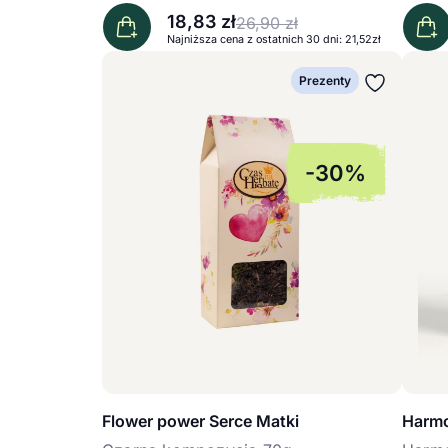
18,83
zł
26,90
zł
Pierwotna cena wynosiła: 26,90 
Aktualna cena wynosi: 18,83 zł.
Najniższa cena z ostatnich 30 dni: 21,52zł
Prezenty
-30%
Flower power Serce Matki
Harm