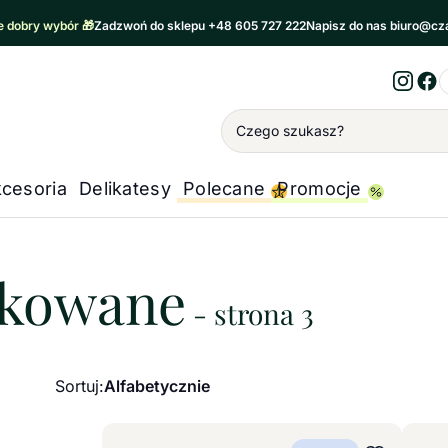
 dobry wybór 🎁
Zadzwoń do sklepu +48 605 727 222
Napisz do nas biuro@cz
Inst
Fa
Wyszukiwanie
cesoria
Delikatesy
Polecane
Promocje
wane
akowane
- strona 3
Sortuj:
Alfabetycznie