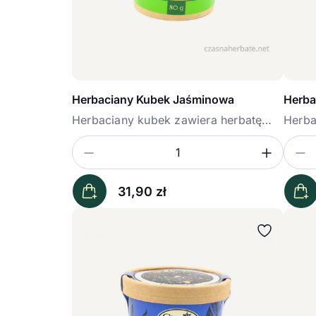
Herbaciany Kubek Jaśminowa
Herba
Herbaciany kubek zawiera herbatę
Herba
Jaśminową...
Kraina
Zmniejsz ilość
Zwięk
Z
Ilość
Iloś
31,90
zł