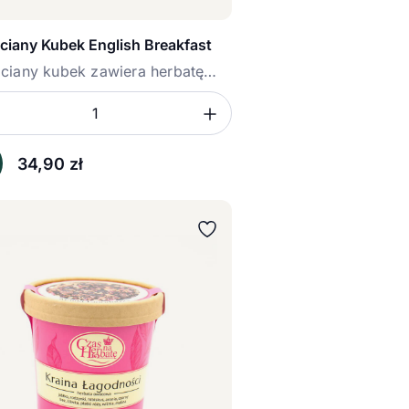
ciany Kubek English Breakfast
ciany kubek zawiera herbatę
h...
mniejsz ilość
Zwiększ ilość
ć
sz ilość
34,90
zł