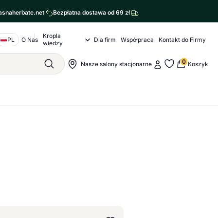
asnaherbate.net
Bezpłatna dostawa od 69 zł
Kropla
Nawigacja o nas
PL
O Nas
Dla firm
Współpraca
Kontakt do Firmy
Kropla wiedzy Submenu
wiedzy
agram
cebook
0
Moje konto
Nawigacja sklepu
Nasze salony stacjonarne
Koszyk
Szukaj
Moje ulubione - str