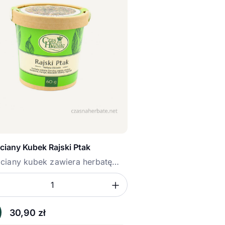
ciany Kubek Rajski Ptak
ciany kubek zawiera herbatę
...
sz ilość
mniejsz ilość
Zwiększ ilość
ć
30,90
zł