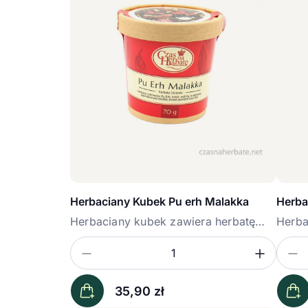
Herbaciany Kubek Pu erh Malakka
Herba
Herbaciany kubek zawiera herbatę
Herba
Pu...
Rajski
Zmniejsz ilość
Zwięk
Z
Ilość
Iloś
35,90
zł