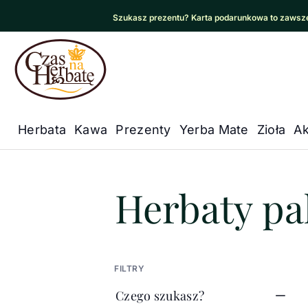
Szukasz prezentu? Karta podarunkowa to zawsze
Czas na Herbatę Logo
Herbata
Kawa
Prezenty
Yerba Mate
Zioła
Ak
Główna nawigacja
Czas na herbatę
/
Herbaty pako
Herbaty p
FILTRY
Czego szukasz?