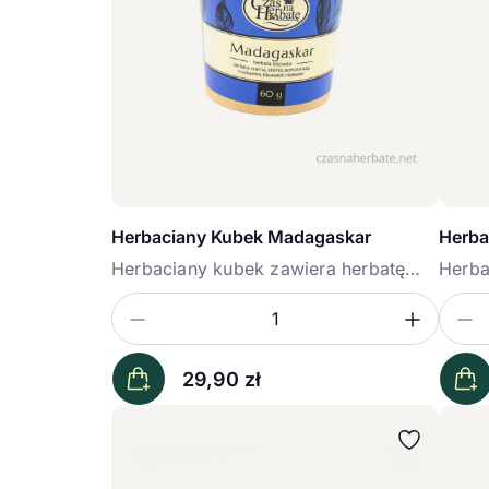
Herbaciany Kubek Madagaskar
Herba
Herbaciany kubek zawiera herbatę
Herba
Madagaskar...
Owoc
Zmniejsz ilość
Zwięk
Z
Ilość
Iloś
29,90
zł