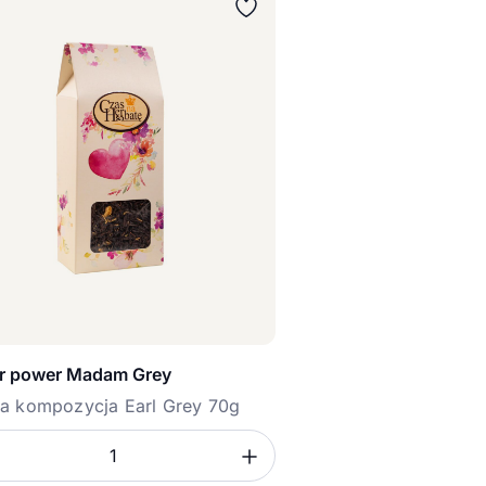
r power Madam Grey
a kompozycja Earl Grey 70g
sz ilość
mniejsz ilość
Zwiększ ilość
ć