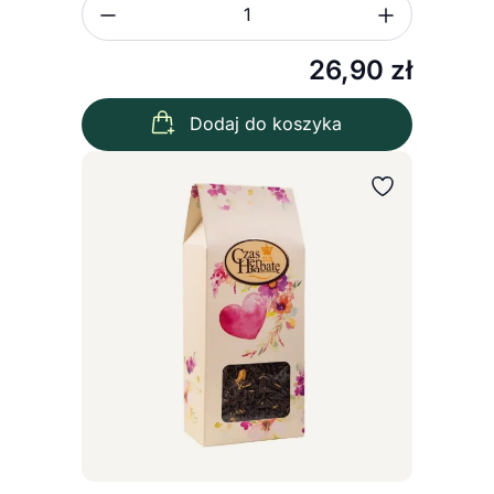
Zmniejsz ilość
Zwiększ
Ilość
26,90
zł
Dodaj do koszyka