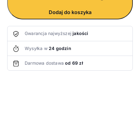
Dodaj do koszyka
Gwarancja najwyższej
jakości
Wysyłka w
24 godzin
Darmowa dostawa
od 69 zł
O produkcie
Zestaw degustacyjny to idealna możliwość
spróbowania naszych autorskich kompozycji i
znalezienia swojego ulubionego smaku. W skład
zestawu wchodzi 5 kompozycji Earl Grey, każda po