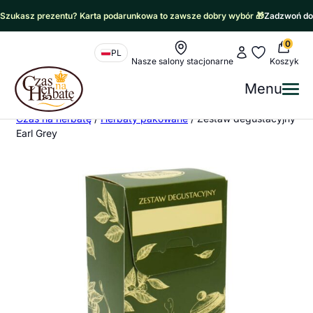
Szukasz prezentu? Karta podarunkowa to zawsze dobry wybór 🎁
Zadzwoń do
0
Nawigacja sklepu
Moje konto
Moje ulubione
PL
Nasze salony stacjonarne
Koszyk
Czas na Herbatę Logo
Menu
Me
Czas na herbatę
/
Herbaty pakowane
/
Zestaw degustacyjny
Earl Grey