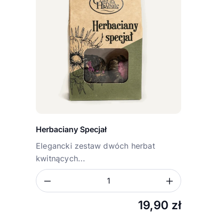
Herbaciany Specjał
Elegancki zestaw dwóch herbat
kwitnących...
Zmniejsz ilość
Zwiększ
Ilość
19,90
zł