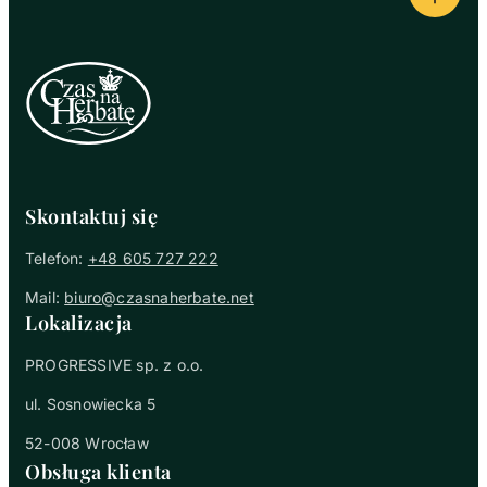
Powrót
Skontaktuj się
Telefon:
+48 605 727 222
Mail:
biuro@czasnaherbate.net
Lokalizacja
PROGRESSIVE sp. z o.o.
ul. Sosnowiecka 5
52-008 Wrocław
Obsługa klienta