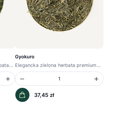
Gyokuro
bata
Elegancka zielona herbata premium
o...
Zwiększ ilość
Zmniejsz ilość
Zwiększ i
Ilość
37,45
zł