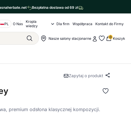
asnaherbate.net
Bezpłatna dostawa od 69 zł
Kropla
Nawigacja o nas
PL
O Nas
Dla firm
Współpraca
Kontakt do Firmy
Kropla wiedzy Submenu
wiedzy
agram
cebook
0
Moje konto
Nawigacja sklepu
Nasze salony stacjonarne
Koszyk
Szukaj
Moje ulubione
Zapytaj o produkt
Udostępn
ey
owa, premium odsłona klasycznej kompozycji.