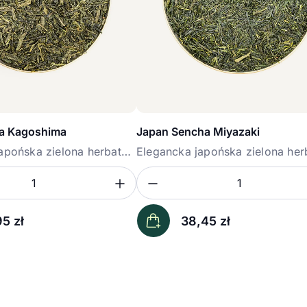
a Kagoshima
Japan Sencha Miyazaki
apońska zielona herbata
Elegancka japońska zielona her
premium...
ość
sz ilość
Zwiększ ilość
Zmniejsz ilość
Ilość
95
zł
38,45
zł