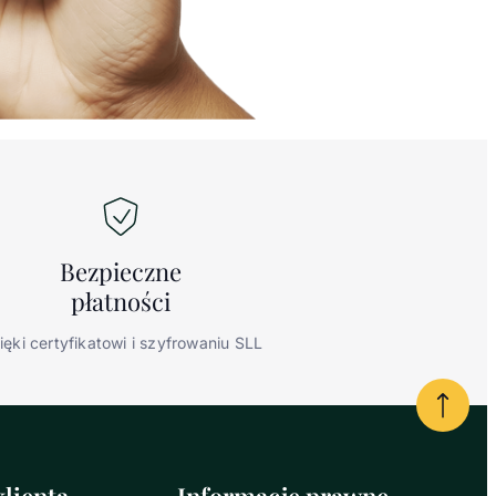
Bezpieczne
płatności
ięki certyfikatowi i szyfrowaniu SLL
Powrót
lienta
Informacje prawne