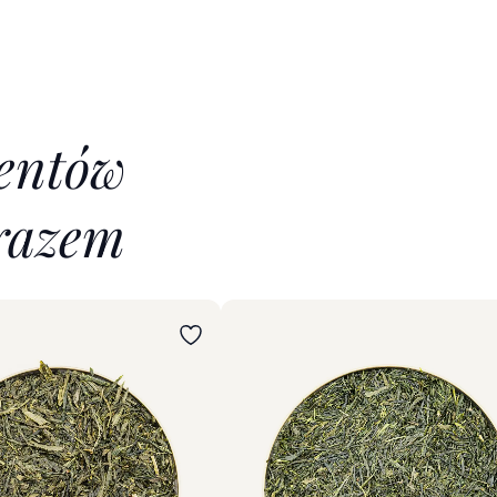
ientów
razem
iant
Wybierz wariant