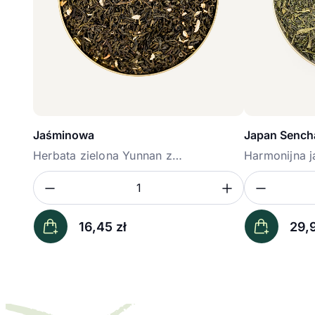
Jaśminowa
Japan Sench
Herbata zielona Yunnan z
Harmonijna j
dodatkiem...
premium...
Zmniejsz ilość
Zwiększ il
Zmniej
Ilość
Ilość
16,45
zł
29,