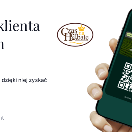
klienta
m
 dzięki niej zyskać
nt