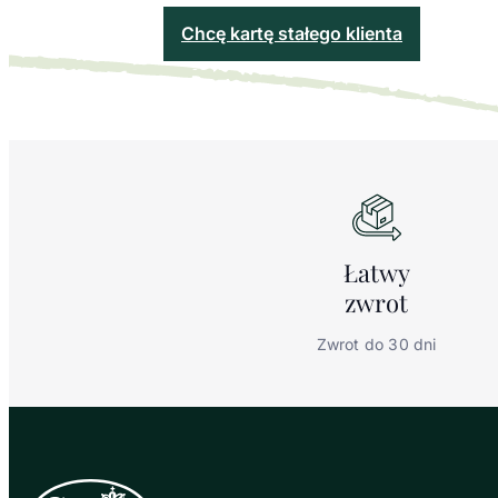
Chcę kartę stałego klienta
Łatwy
zwrot
Zwrot do 30 dni