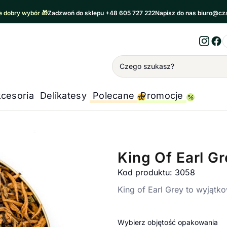
 dobry wybór 🎁
Zadzwoń do sklepu +48 605 727 222
Napisz do nas biuro@cz
Inst
Fa
Wyszukiwanie
cesoria
Delikatesy
Polecane
Promocje
King Of Earl Gr
Kod produktu: 3058
King of Earl Grey to wyjątk
Wybierz objętość opakowania