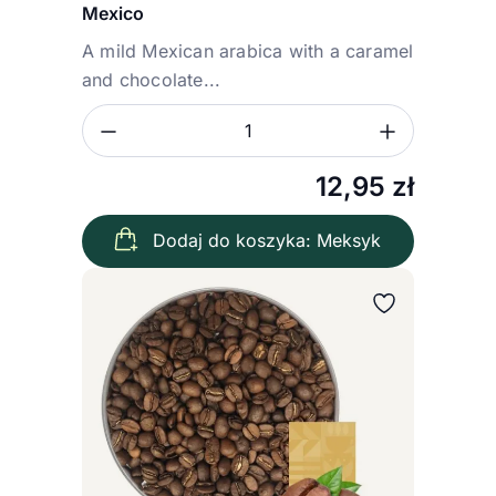
Mexico
A mild Mexican arabica with a caramel
and chocolate...
Zmniejsz ilość
Zwiększ
Ilość
12,95
zł
Dodaj do koszyka: Meksyk
Wybierz wariant