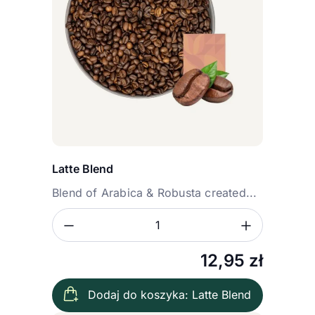
Latte Blend
Blend of Arabica & Robusta created...
Zmniejsz ilość
Zwiększ
Ilość
12,95
zł
Dodaj do koszyka: Latte Blend