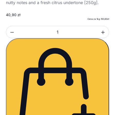
nutty notes and a fresh citrus undertone [250g].
40,90
zł
Cena za 1kg: 163,60zł
Zmniejsz ilość
Zwi
Ilość