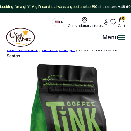
Looking for a gift? A gift card is always a good choice 🎁
Call the store +48 6
0
Nawigacja sklepu
My account
My favorit
EN
Our stationary stores
Cart
Czas na Herbatę Logo
Menu
Me
Czas na herbatę
/
Coffee by weight
/
COFFEE TINK Brazil
Santos