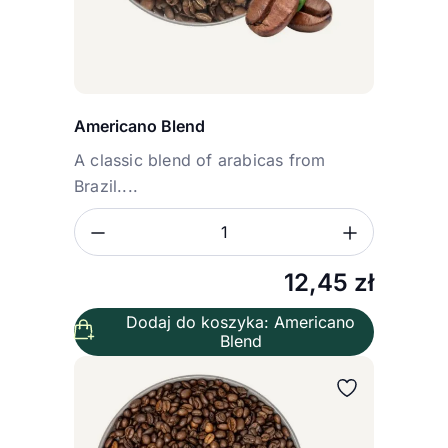
Americano Blend
A classic blend of arabicas from
Brazil....
Zmniejsz ilość
Zwiększ
Ilość
12,45
zł
Dodaj do koszyka: Americano
Blend
Wybierz wariant