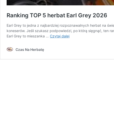
Ranking TOP 5 herbat Earl Grey 2026
Earl Grey to jedna z najbardziej rozpoznawalnych herbat na św
koneserów. Jeśli szukasz podpowiedzi, po którą sięgnąć, ten rank
Ranking
Earl Grey to mieszanka …
Czytaj dalej
TOP
5
Czas Na Herbatę
herbat
Earl
Grey
2026