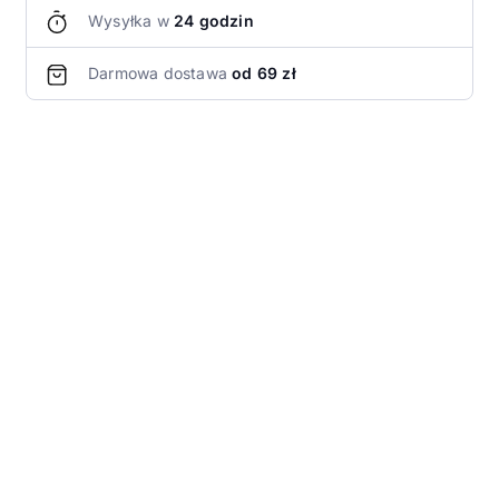
Wysyłka w
24 godzin
Darmowa dostawa
od 69 zł
O produkcie
Miseczka ceramiczna do matchy pojemność
400ml, wymiary 12,8 x 7cm