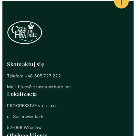
Powrót
Skontaktuj się
Telefon:
+48 605 727 222
Mail:
biuro@czasnaherbate.net
Lokalizacja
PROGRESSIVE sp. z o.o.
ul. Sosnowiecka 5
52-008 Wrocław
Obsługa klienta