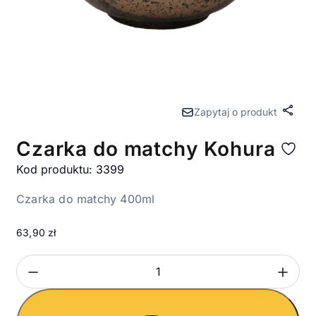
Zapytaj o produkt
Udost
Czarka do matchy Kohura
Kod produktu: 3399
Czarka do matchy 400ml
63,90
zł
Zmniejsz ilość
Zwi
Ilość