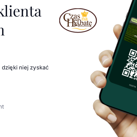
klienta
m
 dzięki niej zyskać
nt