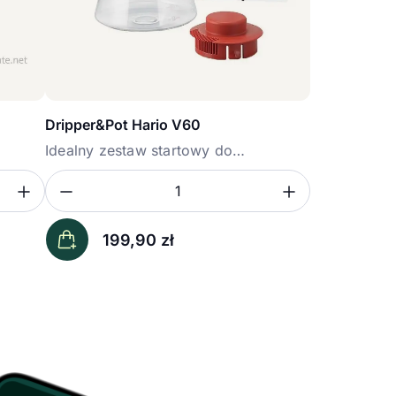
Dripper&Pot Hario V60
Idealny zestaw startowy do
zaparzania...
Zwiększ ilość
Zmniejsz ilość
Zwiększ i
Ilość
199,90
zł