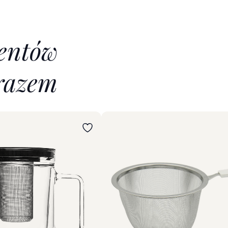
ientów
razem