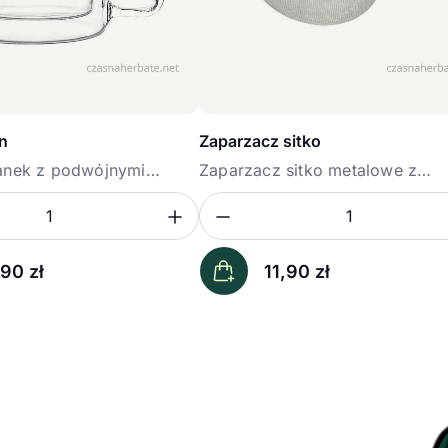
n
Zaparzacz sitko
anek z podwójnymi
Zaparzacz sitko metalowe z
uchwytem...
ość
sz ilość
Zwiększ ilość
Zmniejsz ilość
Ilość
,90
zł
11,90
zł