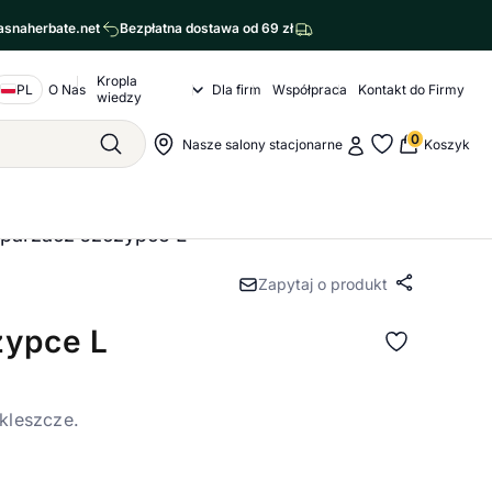
asnaherbate.net
Bezpłatna dostawa od 69 zł
Kropla
Nawigacja o nas
PL
O Nas
Dla firm
Współpraca
Kontakt do Firmy
Kropla wiedzy Submenu
wiedzy
agram
cebook
0
Moje konto
Nawigacja sklepu
Nasze salony stacjonarne
Koszyk
Szukaj
Moje ulubione
parzacz szczypce L
Zapytaj o produkt
Udostępn
zypce L
kleszcze.