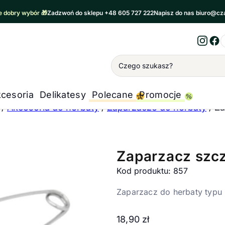
 dobry wybór 🎁
Zadzwoń do sklepu +48 605 727 222
Napisz do nas biuro@cz
Inst
Fa
Wyszukiwanie
cesoria
Delikatesy
Polecane
Promocje
/
Akcesoria do herbaty
/
Zaparzacze do herbaty
/
Za
Zaparzacz szc
Kod produktu: 857
Zaparzacz do herbaty typu 
18,90
zł