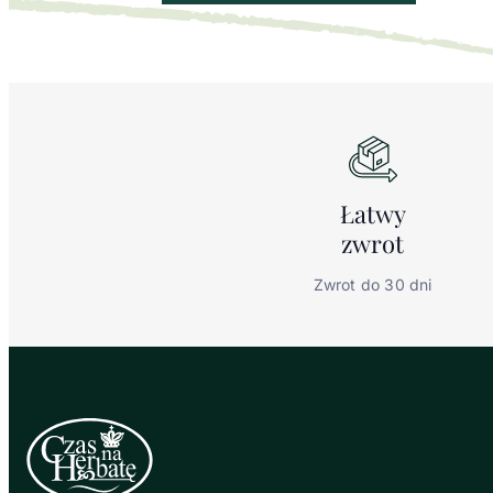
Łatwy
zwrot
Zwrot do 30 dni