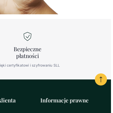
Bezpieczne
płatności
ięki certyfikatowi i szyfrowaniu SLL
Powrót
lienta
Informacje prawne