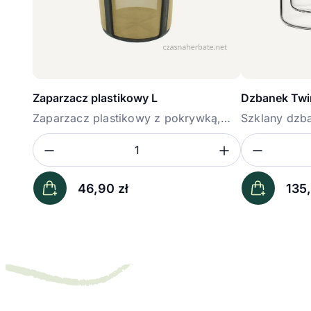
Zaparzacz plastikowy L
Dzbanek Twi
Zaparzacz plastikowy z pokrywką,
Szklany dzb
rozmiar...
ściankami ...
Zmniejsz ilość
Zwiększ il
Zmniej
Ilość
Ilość
46,90
zł
135