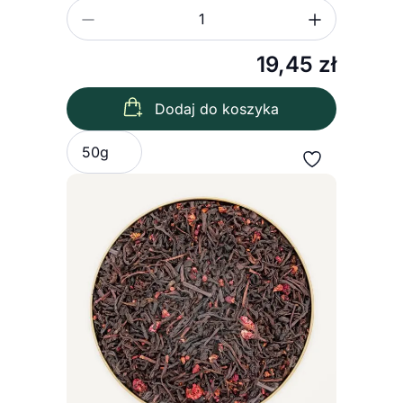
Zmniejsz ilość
Zwiększ
Ilość
19,45
zł
Dodaj do koszyka
Wybierz wariant
50g