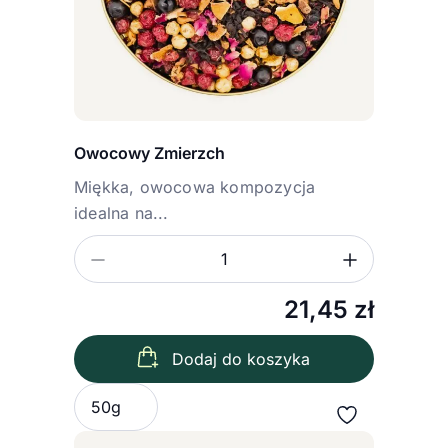
Owocowy Zmierzch
Miękka, owocowa kompozycja
idealna na...
Zmniejsz ilość
Zwiększ
Ilość
21,45
zł
Dodaj do koszyka
Wybierz wariant
50g