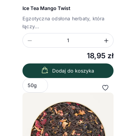
Ice Tea Mango Twist
Egzotyczna odsłona herbaty, która
łączy...
Zmniejsz ilość
Zwiększ
Ilość
18,95
zł
Dodaj do koszyka
Wybierz wariant
50g