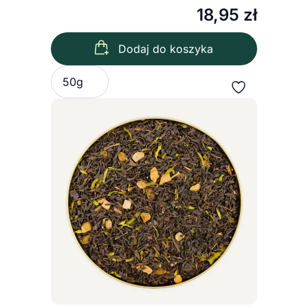
18,95
zł
Dodaj do koszyka
Wybierz wariant
50g