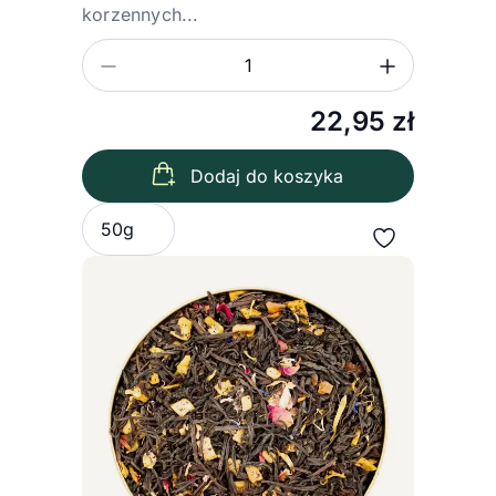
korzennych...
Zmniejsz ilość
Zwiększ
Ilość
22,95
zł
Dodaj do koszyka
Wybierz wariant
50g