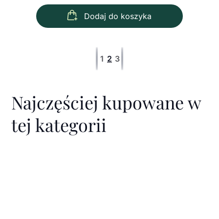
Dodaj do koszyka
1
2
3
Pierwsza strona
Poprzednia strona
Następna strona
Ostatnia strona
Najczęściej kupowane w
tej kategorii