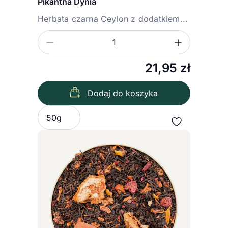
Pikantna Dynia
Herbata czarna Ceylon z dodatkiem...
Zmniejsz ilość
Zwiększ
Ilość
21,95
zł
Dodaj do koszyka
Wybierz wariant
50g