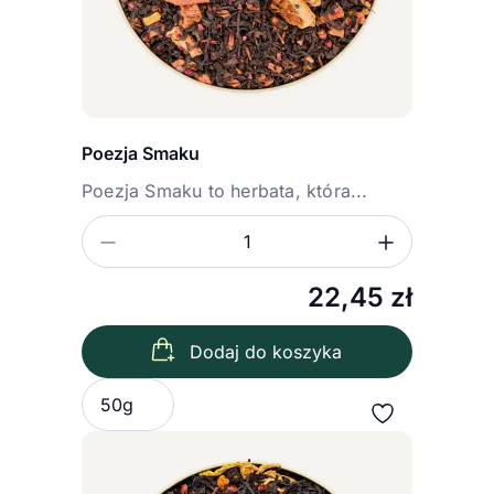
Poezja Smaku
Poezja Smaku to herbata, która...
Zmniejsz ilość
Zwiększ
Ilość
22,45
zł
Dodaj do koszyka
Wybierz wariant
50g