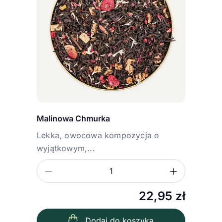
Malinowa Chmurka
Lekka, owocowa kompozycja o
wyjątkowym,...
Zmniejsz ilość
Zwiększ
Ilość
22,95
zł
Dodaj do koszyka