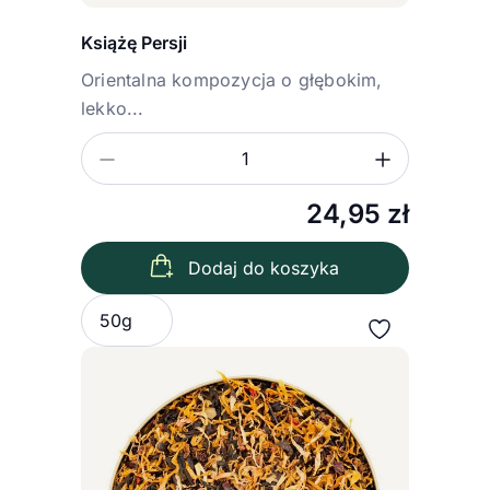
Książę Persji
Orientalna kompozycja o głębokim,
lekko...
Zmniejsz ilość
Zwiększ
Ilość
24,95
zł
Dodaj do koszyka
Wybierz wariant
50g