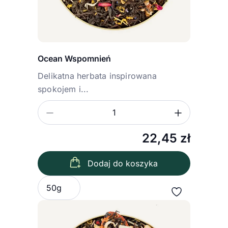
Ocean Wspomnień
Delikatna herbata inspirowana
spokojem i...
Zmniejsz ilość
Zwiększ
Ilość
22,45
zł
Dodaj do koszyka
Wybierz wariant
50g