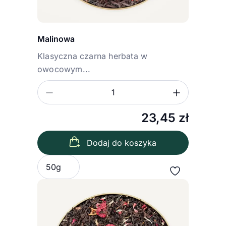
Malinowa
Klasyczna czarna herbata w
owocowym...
Zmniejsz ilość
Zwiększ
Ilość
23,45
zł
Dodaj do koszyka
Wybierz wariant
50g