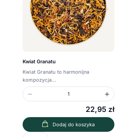
Kwiat Granatu
Kwiat Granatu to harmonijna
kompozycja...
Zmniejsz ilość
Zwiększ
Ilość
22,95
zł
Dodaj do koszyka
Wybierz wariant