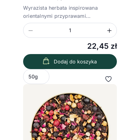
Wyrazista herbata inspirowana
orientalnymi przyprawami...
Zmniejsz ilość
Zwiększ
Ilość
22,45
zł
Dodaj do koszyka
Wybierz wariant
50g