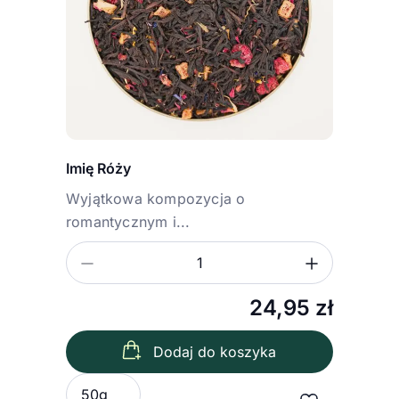
Imię Róży
Wyjątkowa kompozycja o
romantycznym i...
Zmniejsz ilość
Zwiększ
Ilość
24,95
zł
Dodaj do koszyka
Wybierz wariant
50g