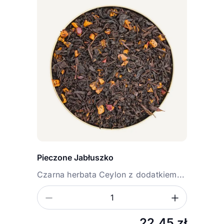
Pieczone Jabłuszko
Czarna herbata Ceylon z dodatkiem...
Zmniejsz ilość
Zwiększ
Ilość
22,45
zł