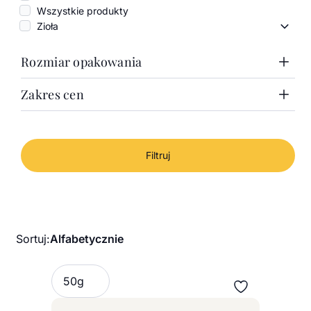
Wszystkie produkty
Zioła
Zioła 
Rozmiar opakowania
Zakres cen
1000g
100g
Zakres cen
50g
Puszka 100g
Cena minimalna
Cena maksymalna
Od
Do
Filtruj
-
Sortuj:
Alfabetycznie
Wybierz wariant
50g