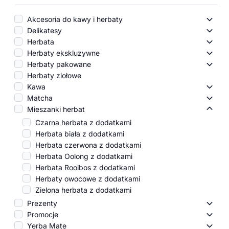
Akcesoria do kawy i herbaty
Akces
Delikatesy
Delik
Herbata
Herba
Herbaty ekskluzywne
Herba
Herbaty pakowane
Herba
Herbaty ziołowe
Kawa
Kawa
Matcha
Matc
Mieszanki herbat
Miesz
Czarna herbata z dodatkami
Herbata biała z dodatkami
Herbata czerwona z dodatkami
Herbata Oolong z dodatkami
Herbata Rooibos z dodatkami
Herbaty owocowe z dodatkami
Zielona herbata z dodatkami
Prezenty
Preze
Promocje
Promo
Yerba Mate
Yerba