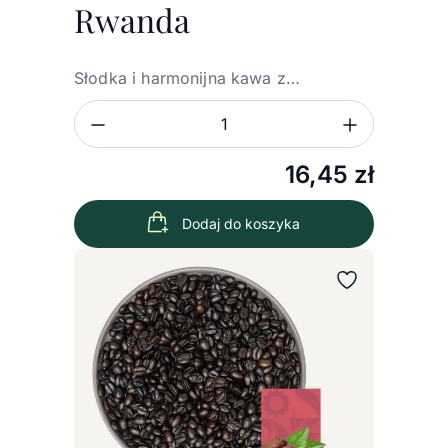
Rwanda
Słodka i harmonijna kawa z…
Zmniejsz ilość
Zwiększ
Ilość
16,45
zł
Dodaj do koszyka
Wybierz wariant