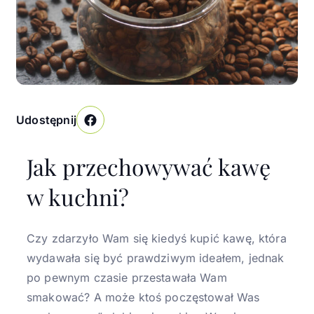
Udostępnij
Facebook
Jak przechowywać kawę
w kuchni?
Czy zdarzyło Wam się kiedyś kupić kawę, która
wydawała się być prawdziwym ideałem, jednak
po pewnym czasie przestawała Wam
smakować? A może ktoś poczęstował Was