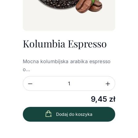
Kolumbia Espresso
Mocna kolumbijska arabika espresso
o…
Zmniejsz ilość
Zwiększ
Ilość
9,45
zł
Dodaj do koszyka