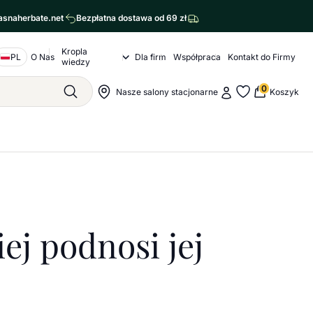
asnaherbate.net
Bezpłatna dostawa od 69 zł
Kropla
Nawigacja o nas
PL
O Nas
Dla firm
Współpraca
Kontakt do Firmy
Kropla wiedzy Submenu
wiedzy
agram
cebook
0
Moje konto
Nawigacja sklepu
Nasze salony stacjonarne
Koszyk
Szukaj
Moje ulubione
 kaloryczność?
iej podnosi jej