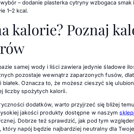
y wybór – dodanie plasterka cytryny wzbogaca smak 
e 1–2 kcal.
a kalorie? Poznaj ka
arów
zie samej wody i liści zawiera jedynie śladowe ilo
nych pozostaje wewnątrz zaparzonych fusów, dlat
i białek. Oznacza to, że możesz cieszyć się ulub
 liczby spożytych kalorii.
yczności dodatków, warto przyjrzeć się bliżej temu,
 wysokiej jakości produkty dostępne w naszym
sklep
tycznej. Dobrze też sprawdzić, jak pod tym względ
, który napój będzie najbardziej neutralny dla Two