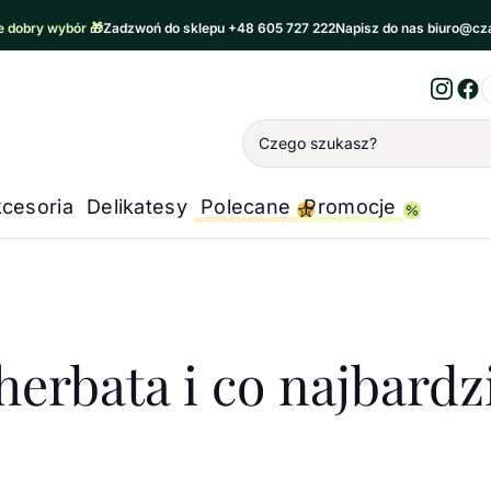
 dobry wybór 🎁
Zadzwoń do sklepu +48 605 727 222
Napisz do nas biuro@cz
Inst
Fa
Wyszukiwanie
cesoria
Delikatesy
Polecane
Promocje
ta
/
Ile kalorii ma herbata i co najbardziej podnosi jej
 herbata i co najbardz
?