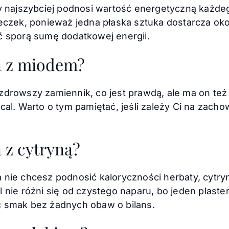
ry najszybciej podnosi wartość energetyczną każde
czek, ponieważ jedna płaska sztuka dostarcza około 
ć sporą sumę dodatkowej energii.
ta z miodem?
drowszy zamiennik, co jest prawdą, ale ma on też 
cal. Warto o tym pamiętać, jeśli zależy Ci na zacho
a z cytryną?
 nie chcesz podnosić kaloryczności herbaty, cytry
nie różni się od czystego naparu, bo jeden plastere
ć smak bez żadnych obaw o bilans.