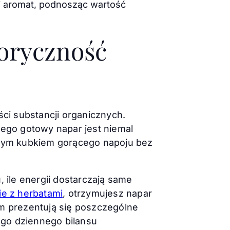
i aromat, podnosząc wartość
loryczność
ści substancji organicznych.
ego gotowy napar jest niemal
ionym kubkiem gorącego napoju bez
 ile energii dostarczają same
ie z herbatami
, otrzymujesz napar
em prezentują się poszczególne
jego dziennego bilansu