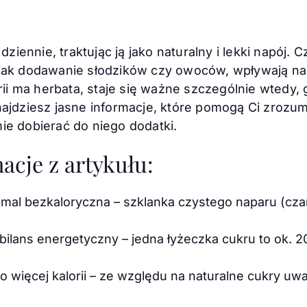
 dziennie, traktując ją jako naturalny i lekki napój.
jak dodawanie słodzików czy owoców, wpływają na t
lorii ma herbata, staje się ważne szczególnie wte
najdziesz jasne informacje, które pomogą Ci zrozu
ie dobierać do niego dodatki.
acje z artykułu:
emal bezkaloryczna – szklanka czystego naparu (cza
bilans energetyczny – jedna łyżeczka cukru to ok. 2
 więcej kalorii – ze względu na naturalne cukry uw