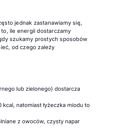
 Często jednak zastanawiamy się,
o, ile energii dostarczamy
dy, gdy szukamy prostych sposobów
mieć, od czego zależy
rnego lub zielonego) dostarcza
0 kcal, natomiast łyżeczka miodu to
alniane z owoców, czysty napar