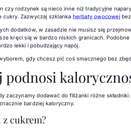
in czy rodzynek są nieco inne niż tradycyjne napary
 cukry. Zazwyczaj szklanka
herbaty owocowej
bez 
ch dodatków, w zasadzie nie musisz się przejmować
sze kręci się w bardzo niskich granicach. Podobn
rdzo lekki i pobudzający napój.
 wyborem, gdy chcesz pić coś smacznego bez zbędn
j podnosi kaloryczno
gdy zaczynamy dodawać do filiżanki różne składnik
 znacznie bardziej kaloryczny.
ta z cukrem?