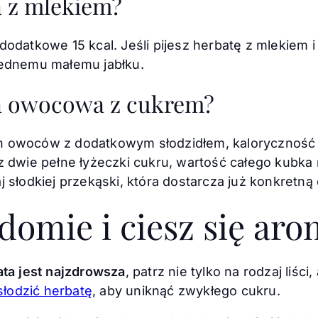
a z mlekiem?
dodatkowe 15 kcal. Jeśli pijesz herbatę z mlekiem
jednemu małemu jabłku.
ata owocowa z cukrem?
h owoców z dodatkowym słodzidłem, kaloryczność
z dwie pełne łyżeczki cukru, wartość całego kubka
 słodkiej przekąski, która dostarcza już konkretną
domie i ciesz się ar
ata jest najzdrowsza
, patrz nie tylko na rodzaj liści
łodzić herbatę
, aby uniknąć zwykłego cukru.