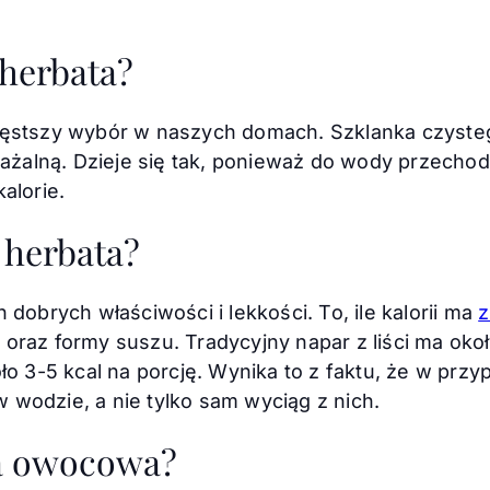
 herbata?
zęstszy wybór w naszych domach. Szklanka czyste
ważalną. Dzieje się tak, ponieważ do wody przechodz
alorie.
a herbata?
 dobrych właściwości i lekkości. To, ile kalorii ma
z
oraz formy suszu. Tradycyjny napar z liści ma okoł
oło 3-5 kcal na porcję. Wynika to z faktu, że w prz
 wodzie, a nie tylko sam wyciąg z nich.
ta owocowa?