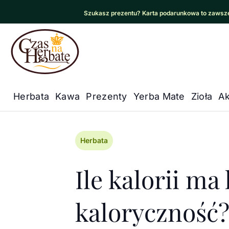
Szukasz prezentu? Karta podarunkowa to zawsze
Czas na Herbatę Logo
Herbata
Kawa
Prezenty
Yerba Mate
Zioła
Ak
Główna nawigacja
Czas na herbatę
/
Artykuły
/
Herba
Herbata
Ile kalorii ma
kaloryczność