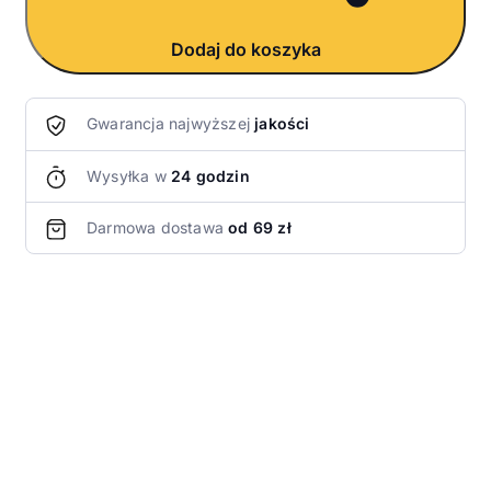
Dodaj do koszyka
Gwarancja najwyższej
jakości
Wysyłka w
24 godzin
Darmowa dostawa
od 69 zł
O produkcie
Bombilla Liza ze srebrnym pierścieniem,
rozkręcana. Wykonana ze stali nierdzewnej,
długość 19 cm.