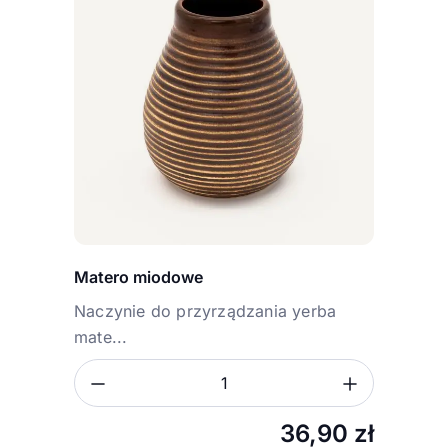
Matero miodowe
Naczynie do przyrządzania yerba
mate...
Zmniejsz ilość
Zwiększ
Ilość
36,90
zł