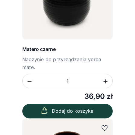
Matero czarne
Naczynie do przyrządzania yerba
mate.
Zmniejsz ilość
Zwiększ
Ilość
36,90
zł
Dodaj do koszyka