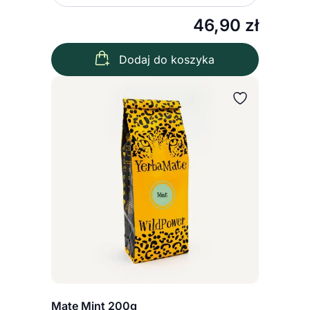
Zmniejsz ilość
Zwiększ
46,90
zł
Dodaj do koszyka
Mate Mint 200g