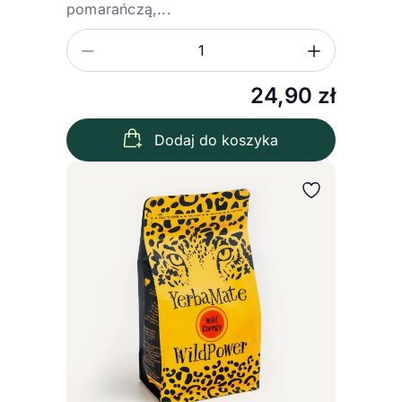
pomarańczą,...
Zmniejsz ilość
Zwiększ
Ilość
24,90
zł
Dodaj do koszyka