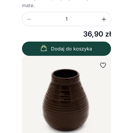
mate.
Zmniejsz ilość
Zwiększ
Ilość
36,90
zł
Dodaj do koszyka