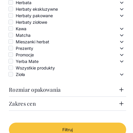
Herbata
Herba
Herbaty ekskluzywne
Herba
Herbaty pakowane
Herba
Herbaty ziołowe
Kawa
Kawa
Matcha
Matc
Mieszanki herbat
Miesz
Prezenty
Preze
Promocje
Promo
Yerba Mate
Yerba
Wszystkie produkty
Zioła
Zioła 
Rozmiar opakowania
Zakres cen
1000g
100g
Zakres cen
50g
Puszka 100g
Cena minimalna
Cena maksymalna
Od
Do
Filtruj