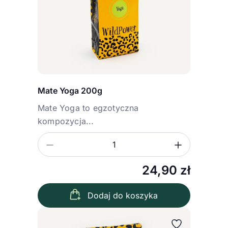
Mate Yoga 200g
Mate Yoga to egzotyczna
kompozycja...
Zmniejsz ilość
Zwiększ
Ilość
24,90
zł
Dodaj do koszyka