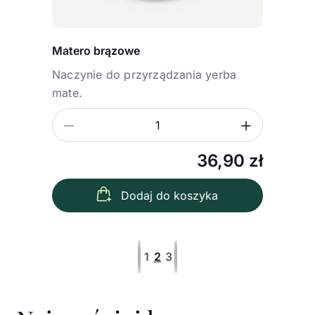
Matero brązowe
Naczynie do przyrządzania yerba
mate.
Zmniejsz ilość
Zwiększ
Ilość
36,90
zł
Dodaj do koszyka
1
2
3
Pierwsza strona
Poprzednia strona
Następna strona
Ostatnia strona