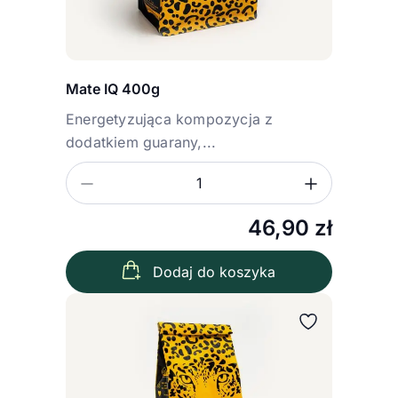
Mate IQ 400g
Energetyzująca kompozycja z
dodatkiem guarany,...
Zmniejsz ilość
Zwiększ
Ilość
46,90
zł
Dodaj do koszyka