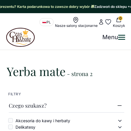
tu? Karta podarunkowa to zawsze dobry wybór 🎁
Zadzwoń do sklepu +48 60
0
Nawigacja sklepu
Moje konto
Moje ulubione
PL
Nasze salony stacjonarne
Koszyk
Czas na Herbatę Logo
Menu
Me
Czas na herbatę
/
Yerba mate
Yerba mate
- strona 2
FILTRY
Czego szukasz?
Akcesoria do kawy i herbaty
Akces
Delikatesy
Delik