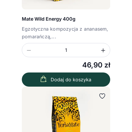
Mate Wild Energy 400g
Egzotyczna kompozycja z ananasem,
pomarańczą,...
Zmniejsz ilość
Zwiększ
Ilość
46,90
zł
Dodaj do koszyka