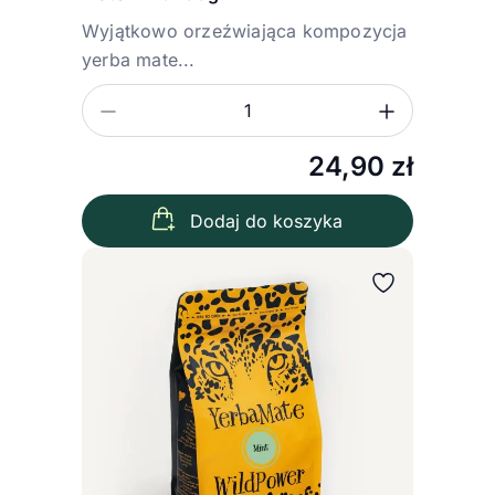
Wyjątkowo orzeźwiająca kompozycja
yerba mate...
Zmniejsz ilość
Zwiększ
Ilość
24,90
zł
Dodaj do koszyka