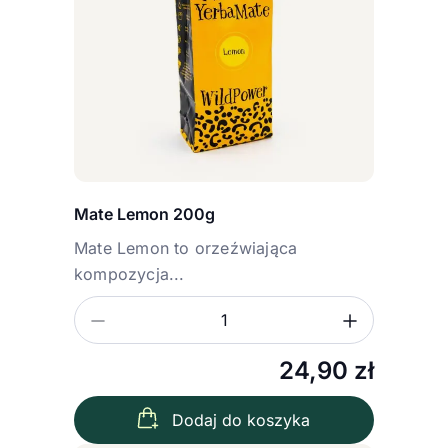
Mate Lemon 200g
Mate Lemon to orzeźwiająca
kompozycja...
Zmniejsz ilość
Zwiększ
Ilość
24,90
zł
Dodaj do koszyka