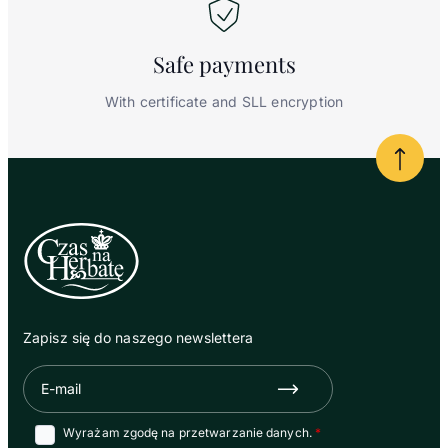
Safe
payments
With certificate and SLL encryption
Powrót
Zapisz się do naszego newslettera
E-mail
Zapisz się
Wyrażam zgodę na przetwarzanie danych.