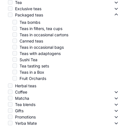
Tea
Tea -
Exclusive teas
Exclus
Packaged teas
Packa
Tea bombs
Teas in filters, tea cups
Teas in occasional cartons
Canned teas
Teas in occasional bags
Teas with adaptogens
Sushi Tea
Tea tasting sets
Teas in a Box
Fruit Orchards
Herbal teas
Coffee
Coffe
Matcha
Matc
Tea blends
Tea b
Gifts
Gifts 
Promotions
Promo
Yerba Mate
Yerba