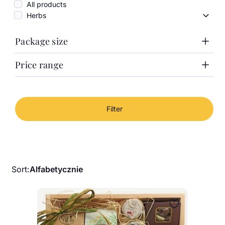
All products
Herbs
Herbs
Package size
Price range
1000g
100g
Price range
50g
100g can
Cena minimalna
Cena maksymalna
From
To
Filter
-
Sort:
Alfabetycznie