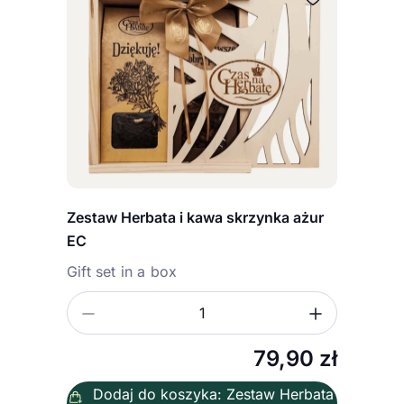
Zestaw Herbata i kawa skrzynka ażur
EC
Gift set in a box
Zmniejsz ilość
Zwiększ
Ilość
79,90
zł
Dodaj do koszyka: Zestaw Herbata