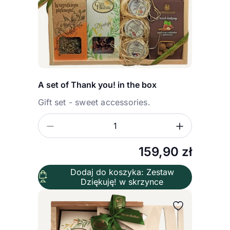
A set of Thank you! in the box
Gift set - sweet accessories.
Zmniejsz ilość
Zwiększ
Ilość
159,90
zł
Dodaj do koszyka: Zestaw
Dziękuję! w skrzynce