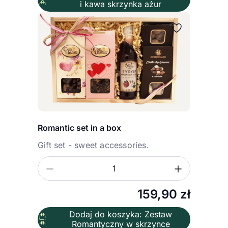
i kawa skrzynka ażur
Romantic set in a box
Gift set - sweet accessories.
Zmniejsz ilość
Zwiększ
Ilość
159,90
zł
Dodaj do koszyka: Zestaw
Romantyczny w skrzynce