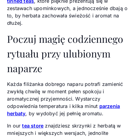
tinned teas
, które pięknie prezentują się w
zestawach upominkowych, a jednocześnie dbają o
to, by herbata zachowała świeżość i aromat na
dłużej.
Poczuj magię codziennego
rytuału przy ulubionym
naparze
Każda filiżanka dobrego naparu potrafi zamienić
zwykłą chwilę w moment pełen spokoju i
aromatycznej przyjemności. Wystarczy
odpowiednia temperatura i kilka minut
parzenia
herbaty
, by wydobyć jej pełnię aromatu.
In our
tea store
znajdziesz skrzynki z herbatą w
mniejszych i większych wersjach, jednolite