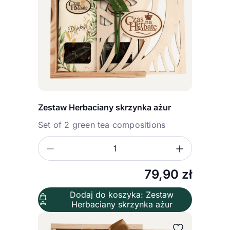
Zestaw Herbaciany skrzynka ażur
Set of 2 green tea compositions
Zmniejsz ilość
Zwiększ
Ilość
79,90
zł
Dodaj do koszyka: Zestaw
Herbaciany skrzynka ażur