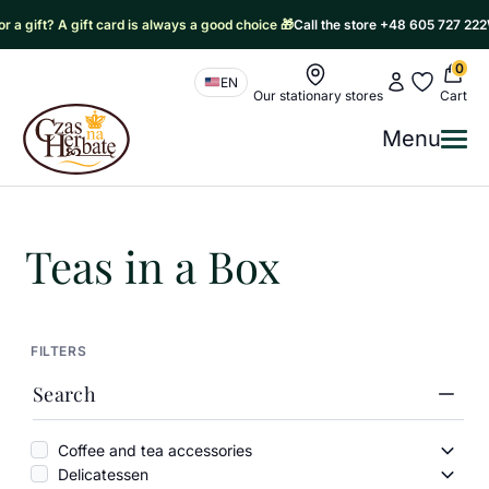
gift? A gift card is always a good choice 🎁
Call the store +48 605 727 222
Writ
0
Nawigacja sklepu
My account
My favorit
EN
Our stationary stores
Cart
Czas na Herbatę Logo
Menu
Me
Czas na herbatę
/
Products
/
Packaged teas
/
Teas in a Box
Teas in a Box
FILTERS
Search
Coffee and tea accessories
Coffe
Delicatessen
Delic