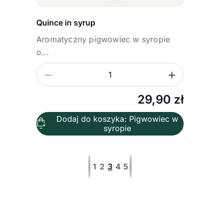
Quince in syrup
Aromatyczny pigwowiec w syropie
o...
Zmniejsz ilość
Zwiększ
Ilość
29,90
zł
Dodaj do koszyka: Pigwowiec w
syropie
1
2
3
4
5
Pierwsza strona
Poprzednia strona
Następna strona
Ostatnia strona