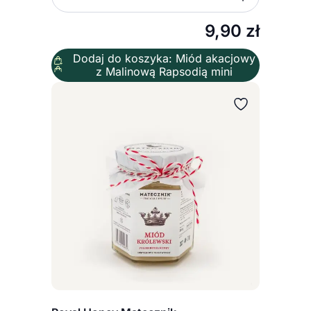
Zmniejsz ilość
Zwiększ
Ilość
9,90
zł
Dodaj do koszyka: Miód akacjowy
z Malinową Rapsodią mini