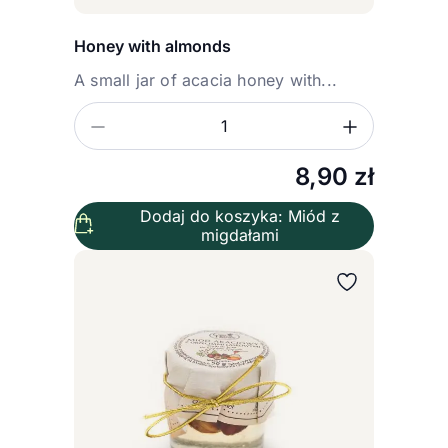
Honey with almonds
A small jar of acacia honey with...
Zmniejsz ilość
Zwiększ
Ilość
8,90
zł
Dodaj do koszyka: Miód z
migdałami