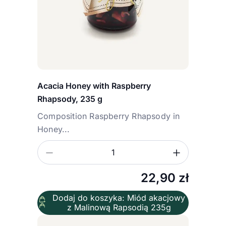
Acacia Honey with Raspberry
Rhapsody, 235 g
Composition Raspberry Rhapsody in
Honey...
Zmniejsz ilość
Zwiększ
Ilość
22,90
zł
Dodaj do koszyka: Miód akacjowy
z Malinową Rapsodią 235g