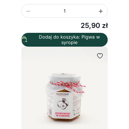
Zmniejsz ilość
Zwiększ
Ilość
25,90
zł
Dodaj do koszyka: Pigwa w
syropie