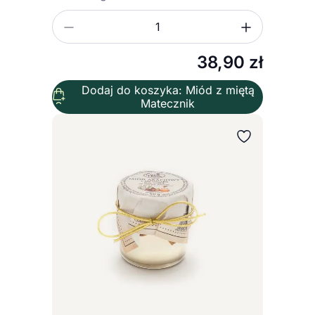
Zmniejsz ilość
Zwiększ
Ilość
38,90
zł
Dodaj do koszyka: Miód z miętą
Matecznik