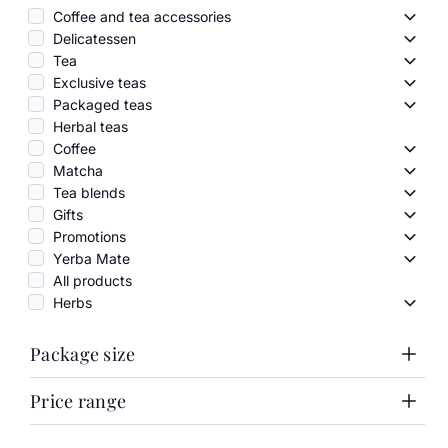
Coffee and tea accessories
Coffe
Delicatessen
Delic
Tea
Tea -
Exclusive teas
Exclus
Packaged teas
Packa
Herbal teas
Coffee
Coffe
Matcha
Matc
Tea blends
Tea b
Gifts
Gifts 
Promotions
Promo
Yerba Mate
Yerba
All products
Herbs
Herbs
Package size
Price range
1000g
100g
Price range