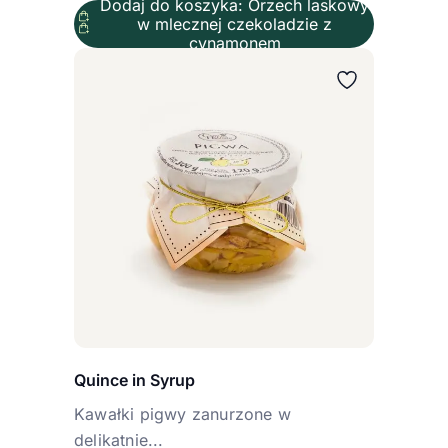
Dodaj do koszyka: Orzech laskowy
w mlecznej czekoladzie z
cynamonem
Quince in Syrup
Kawałki pigwy zanurzone w
delikatnie...