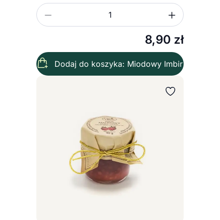
Zmniejsz ilość
Zwiększ
Ilość
8,90
zł
Dodaj do koszyka: Miodowy Imbir