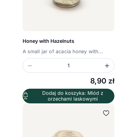
Honey with Hazelnuts
A small jar of acacia honey with...
Zmniejsz ilość
Zwiększ
Ilość
8,90
zł
Dodaj do koszyka: Miód z
orzechami laskowymi