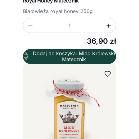
Royal Honey Matecznik
Białowieża royal honey 250g
Zmniejsz ilość
Zwiększ
Ilość
36,90
zł
Dodaj do koszyka: Miód Królewski
Matecznik