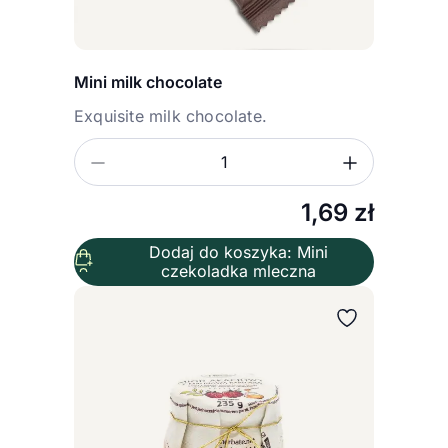
Mini milk chocolate
Exquisite milk chocolate.
Zmniejsz ilość
Zwiększ
Ilość
1,69
zł
Dodaj do koszyka: Mini
czekoladka mleczna