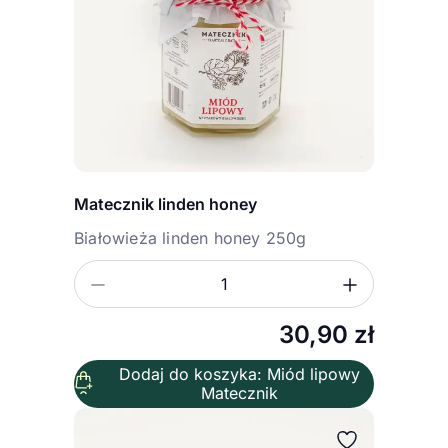
Matecznik linden honey
Białowieża linden honey 250g
Zmniejsz ilość
Zwiększ
Ilość
30,90
zł
Dodaj do koszyka: Miód lipowy
Matecznik