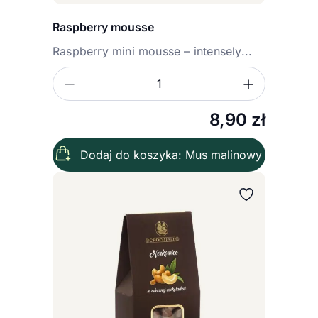
Raspberry mousse
Raspberry mini mousse – intensely...
Zmniejsz ilość
Zwiększ
Ilość
8,90
zł
Dodaj do koszyka: Mus malinowy