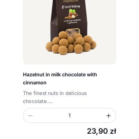
Hazelnut in milk chocolate with
cinnamon
The finest nuts in delicious
chocolate....
Zmniejsz ilość
Zwiększ
Ilość
23,90
zł