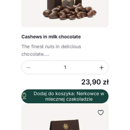
Cashews in milk chocolate
The finest nuts in delicious
chocolate....
Zmniejsz ilość
Zwiększ
Ilość
23,90
zł
Dodaj do koszyka: Nerkowce w
mlecznej czekoladzie