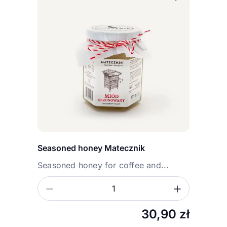
Seasoned honey Matecznik
Seasoned honey for coffee and...
Zmniejsz ilość
Zwiększ
Ilość
30,90
zł