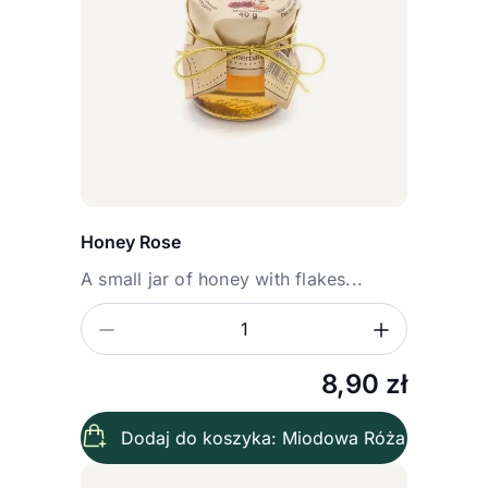
Honey Rose
A small jar of honey with flakes...
Zmniejsz ilość
Zwiększ
Ilość
8,90
zł
Dodaj do koszyka: Miodowa Róża