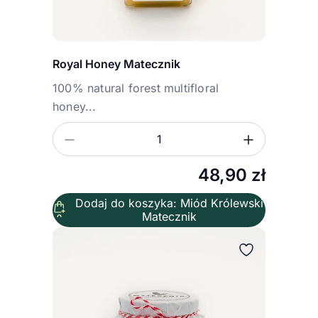
Royal Honey Matecznik
100% natural forest multifloral
honey...
Zmniejsz ilość
Zwiększ
Ilość
48,90
zł
Dodaj do koszyka: Miód Królewski
Matecznik